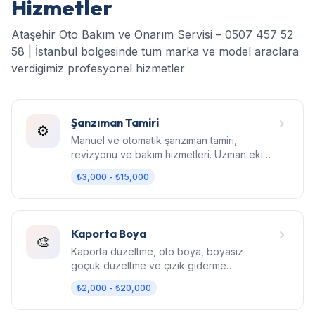
Hizmetler
Ataşehir Oto Bakım ve Onarım Servisi – 0507 457 52
58 | İstanbul bolgesinde tum marka ve model araclara
verdigimiz profesyonel hizmetler
Şanzıman Tamiri
⚙️
Manuel ve otomatik şanzıman tamiri,
revizyonu ve bakım hizmetleri. Uzman ekip,
orijinal parça, garantili işçilik.
₺3,000 - ₺15,000
Kaporta Boya
🎨
Kaporta düzeltme, oto boya, boyasız
göçük düzeltme ve çizik giderme
hizmetleri. Fabrika kalitesinde sonuç.
₺2,000 - ₺20,000