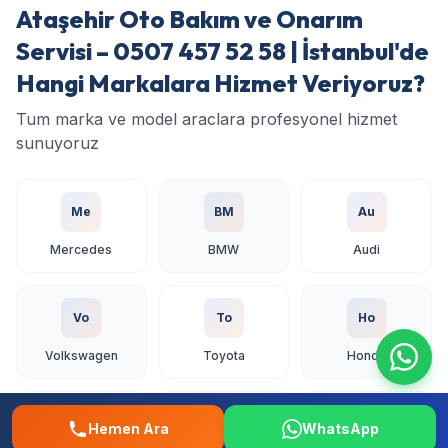
Ataşehir Oto Bakım ve Onarım
Servisi – 0507 457 52 58 | İstanbul'de
Hangi Markalara Hizmet Veriyoruz?
Tum marka ve model araclara profesyonel hizmet
sunuyoruz
Me
BM
Au
Mercedes
BMW
Audi
Vo
To
Ho
Volkswagen
Toyota
Honda
Fo
Re
Fi
Hemen Ara
WhatsApp