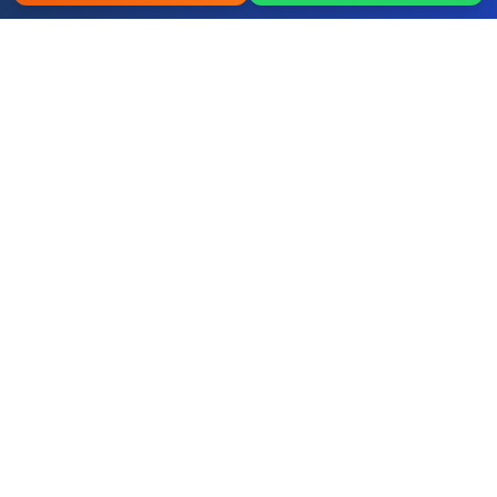
Ford
Renault
Fiat
Hy
Op
Pe
Hyundai
Opel
Peugeot
+ Tum diger yerli ve ithal markalar
Ataşehir Oto Bakım ve Onarım
Servisi – 0507 457 52 58 | İstanbul
Musteri Yorumlari
Oto Elektrik
Klima tamiri için gittim, aynı gün içinde çözdüler.
Artık araç buz gibi soğutuyor. Emeğinize sağlık.