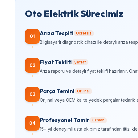
Oto Elektrik Sürecimiz
Arıza Tespiti
Ücretsiz
01
Bilgisayarlı diagnostik cihazı ile detaylı arıza tes
Fiyat Teklifi
Şeffaf
02
Arıza raporu ve detaylı fiyat teklifi hazırlanır. O
Parça Temini
Orijinal
03
Orijinal veya OEM kalite yedek parçalar tedarik e
Profesyonel Tamir
Uzman
04
15+ yıl deneyimli usta ekibimiz tarafından titizlikle 