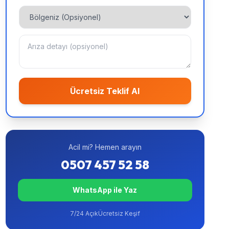
Ücretsiz Teklif Al
Acil mi? Hemen arayın
0507 457 52 58
WhatsApp ile Yaz
7/24 Açık
Ücretsiz Keşif