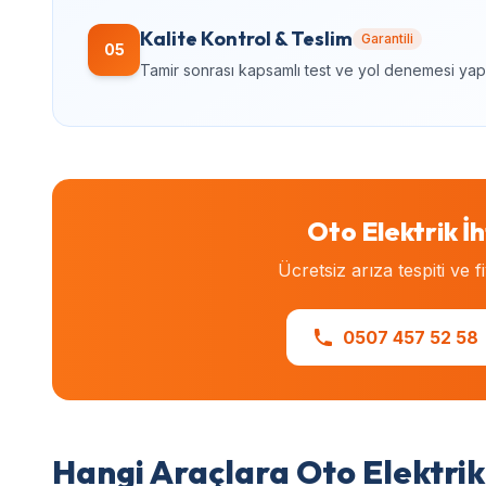
Kalite Kontrol & Teslim
Garantili
05
Tamir sonrası kapsamlı test ve yol denemesi yapılır.
Oto Elektrik İh
Ücretsiz arıza tespiti ve f
0507 457 52 58
Hangi Araçlara Oto Elektrik