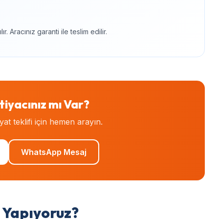
 Aracınız garanti ile teslim edilir.
tiyacınız mı Var?
iyat teklifi için hemen arayın.
WhatsApp Mesaj
 Yapıyoruz?