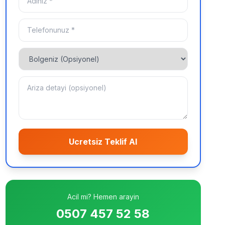
Ucretsiz Teklif Al
Acil mi? Hemen arayin
0507 457 52 58