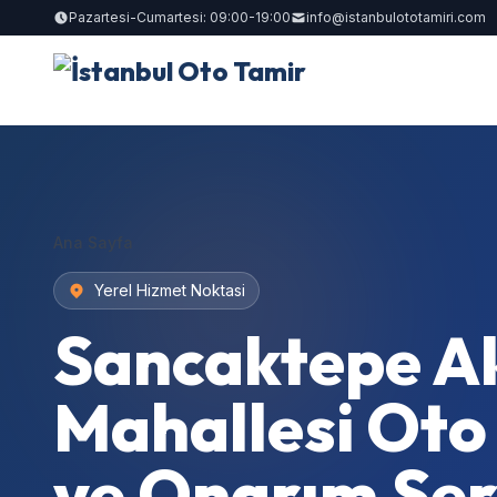
Pazartesi-Cumartesi: 09:00-19:00
info@istanbulototamiri.com
Ana Sayfa
Yerel Hizmet Noktasi
Sancaktepe A
Mahallesi Oto
ve Onarım Serv