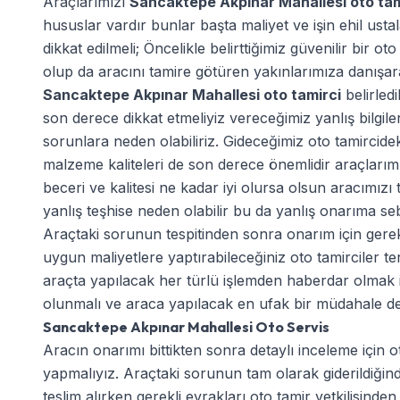
Araçlarımızı
Sancaktepe Akpınar Mahallesi oto ta
hususlar vardır bunlar başta maliyet ve işin ehil usta
dikkat edilmeli; Öncelikle belirttiğimiz güvenilir bir ot
olup da aracını tamire götüren yakınlarımıza danışarak
Sancaktepe Akpınar Mahallesi oto tamirci
belirled
son derece dikkat etmeliyiz vereceğimiz yanlış bilgi
sorunlara neden olabiliriz. Gideceğimiz oto tamircidek
malzeme kaliteleri de son derece önemlidir araçlarım
beceri ve kalitesi ne kadar iyi olursa olsun aracımızı
yanlış teşhise neden olabilir bu da yanlış onarıma seb
Araçtaki sorunun tespitinden sonra onarım için gere
uygun maliyetlere yaptırabileceğiniz oto tamirciler t
araçta yapılacak her türlü işlemden haberdar olmak için
olunmalı ve araca yapılacak en ufak bir müdahale de bi
Sancaktepe Akpınar Mahallesi Oto Servis
Aracın onarımı bittikten sonra detaylı inceleme için ot
yapmalıyız. Araçtaki sorunun tam olarak giderildiği
teslim alırken gerekli evrakları oto tamir yetkilisinden