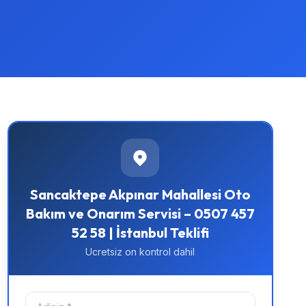
Sancaktepe Akpınar Mahallesi Oto
Bakım ve Onarım Servisi – 0507 457
52 58 | İstanbul Teklifi
Ucretsiz on kontrol dahil