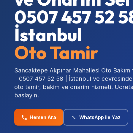
0507 457 52 58
İstanbul
Oto Tamir
Sancaktepe Akpınar Mahallesi Oto Bakım 
– 0507 457 52 58 | İstanbul ve cevresind
oto tamir, bakim ve onarim hizmeti. Ucret
baslayin.
Hemen Ara
WhatsApp ile Yaz