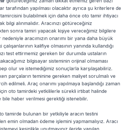
mir
götüreceğimiz zaman dikkat etmemiz geren bazı
lar tarafından yapılması olacaktır ayrıca şu kriterlere de
o tamircisini bulabilmek için daha önce oto tamir ihtiyacı
 bilgi alınmalıdır. Aracınızı götüreceğiniz
ikten sonra tamiri yapacak kişiye vereceğimiz bilgilere
ler nedeniyle aracımızın onarımı bir yana daha büyük
i çalışanlarının kalifiye olmasının yanında kullandığı
ızı test ettirmemiz gereken bir durumda ustaların
 takacağımız bilgisayar sisteminin orijinal olmaması
ep olur ve istemediğimiz sonuçlarla karşılaşabiliriz.
ken parçaların teminine gereken maliyet sorulmalı ve
ercih edilmeli. Araç onarımı yapılmaya başlandığı zaman
 oto tamirdeki yetkililerle sürekli irtibat halinde
le haber verilmesi gerektiği istenebilir.
o tamirde bulunan bir yetkiliyle aracın testini
nden emin olmadan ödeme işlemini yapmamalıyız. Aracı
 istemeyi kesinlikle unutmayınız ileride yapılan