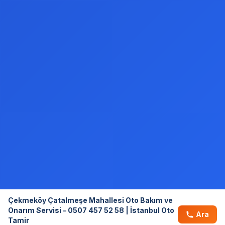
Çekmeköy Çatalmeşe Mahallesi Oto Bakım ve
Onarım Servisi – 0507 457 52 58 | İstanbul Oto
Ara
Tamir