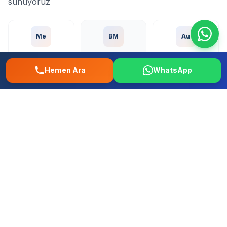
sunuyoruz
Me
BM
Au
Mercedes
BMW
Audi
Hemen Ara
WhatsApp
Vo
To
Ho
Volkswagen
Toyota
Honda
Fo
Re
Fi
Ford
Renault
Fiat
Hy
Op
Pe
Hyundai
Opel
Peugeot