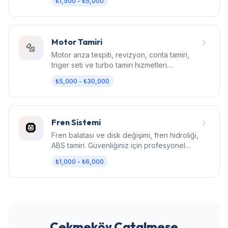
₺1,500 - ₺5,000
Motor Tamiri
🔩
Motor arıza tespiti, revizyon, conta tamiri,
triger seti ve turbo tamiri hizmetleri.
Bilgisayarlı diagnostik.
₺5,000 - ₺30,000
Fren Sistemi
🛞
Fren balatası ve disk değişimi, fren hidroliği,
ABS tamiri. Güvenliğiniz için profesyonel
fren bakımı.
₺1,000 - ₺6,000
Çekmeköy Çatalmeşe