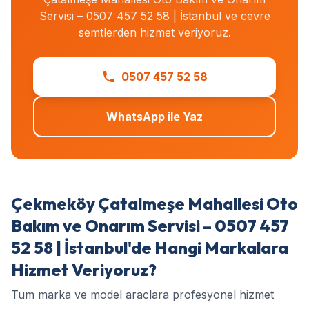
Servisi – 0507 457 52 58 | İstanbul ve cevre
semtlerden hizmet veriyoruz.
0507 457 52 58
WhatsApp ile Yaz
Çekmeköy Çatalmeşe Mahallesi Oto
Bakım ve Onarım Servisi – 0507 457
52 58 | İstanbul'de Hangi Markalara
Hizmet Veriyoruz?
Tum marka ve model araclara profesyonel hizmet