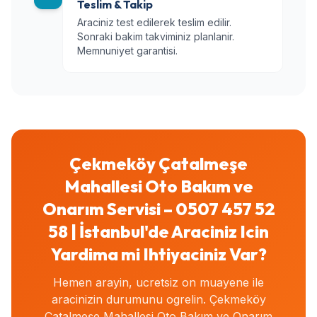
Teslim & Takip
Araciniz test edilerek teslim edilir.
Sonraki bakim takviminiz planlanir.
Memnuniyet garantisi.
Çekmeköy Çatalmeşe
Mahallesi Oto Bakım ve
Onarım Servisi – 0507 457 52
58 | İstanbul'de Araciniz Icin
Yardima mi Ihtiyaciniz Var?
Hemen arayin, ucretsiz on muayene ile
aracinizin durumunu ogrelin. Çekmeköy
Çatalmeşe Mahallesi Oto Bakım ve Onarım