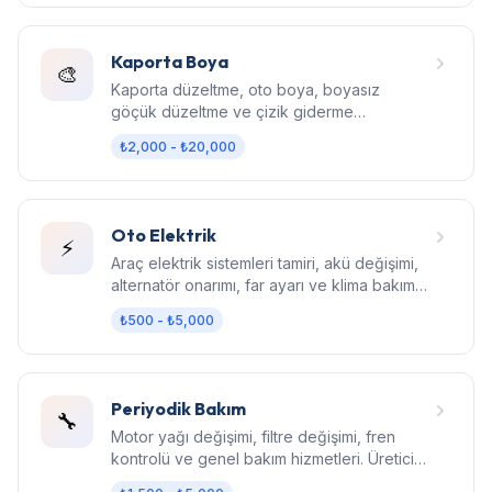
Kaporta Boya
🎨
Kaporta düzeltme, oto boya, boyasız
göçük düzeltme ve çizik giderme
hizmetleri. Fabrika kalitesinde sonuç.
₺2,000 - ₺20,000
Oto Elektrik
⚡
Araç elektrik sistemleri tamiri, akü değişimi,
alternatör onarımı, far ayarı ve klima bakım
hizmetleri.
₺500 - ₺5,000
Periyodik Bakım
🔧
Motor yağı değişimi, filtre değişimi, fren
kontrolü ve genel bakım hizmetleri. Üretici
standartlarında bakım.