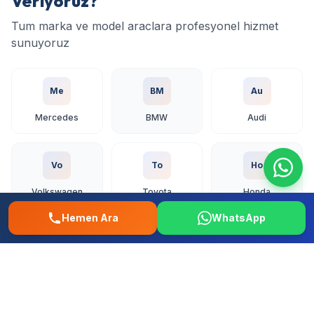
Veriyoruz?
Tum marka ve model araclara profesyonel hizmet
sunuyoruz
Me
BM
Au
Mercedes
BMW
Audi
Vo
To
Ho
Volkswagen
Toyota
Honda
Hemen Ara
WhatsApp
Fo
Re
Fi
Ford
Renault
Fiat
Hy
Op
Pe