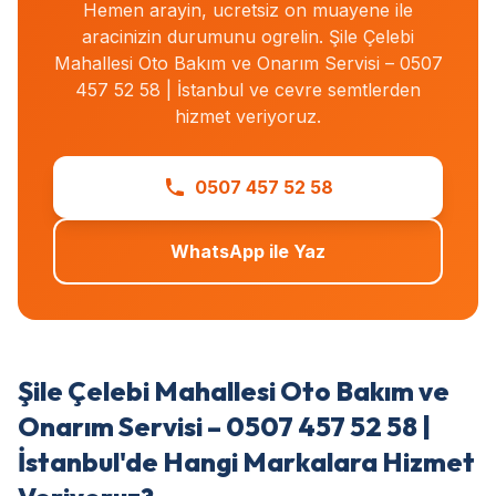
Hemen arayin, ucretsiz on muayene ile
aracinizin durumunu ogrelin. Şile Çelebi
Mahallesi Oto Bakım ve Onarım Servisi – 0507
457 52 58 | İstanbul ve cevre semtlerden
hizmet veriyoruz.
0507 457 52 58
WhatsApp ile Yaz
Şile Çelebi Mahallesi Oto Bakım ve
Onarım Servisi – 0507 457 52 58 |
İstanbul'de Hangi Markalara Hizmet