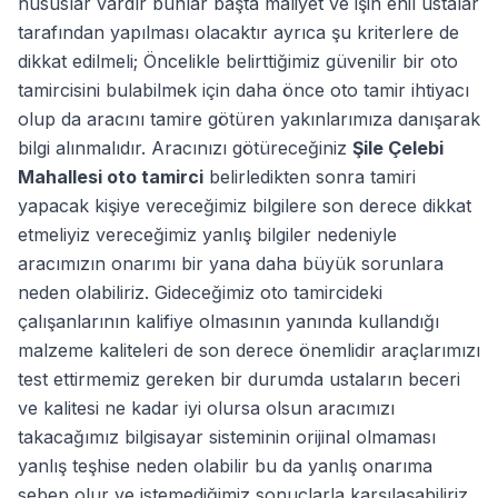
hususlar vardır bunlar başta maliyet ve işin ehil ustalar
tarafından yapılması olacaktır ayrıca şu kriterlere de
dikkat edilmeli; Öncelikle belirttiğimiz güvenilir bir oto
tamircisini bulabilmek için daha önce oto tamir ihtiyacı
olup da aracını tamire götüren yakınlarımıza danışarak
bilgi alınmalıdır. Aracınızı götüreceğiniz
Şile Çelebi
Mahallesi oto tamirci
belirledikten sonra tamiri
yapacak kişiye vereceğimiz bilgilere son derece dikkat
etmeliyiz vereceğimiz yanlış bilgiler nedeniyle
aracımızın onarımı bir yana daha büyük sorunlara
neden olabiliriz. Gideceğimiz oto tamircideki
çalışanlarının kalifiye olmasının yanında kullandığı
malzeme kaliteleri de son derece önemlidir araçlarımızı
test ettirmemiz gereken bir durumda ustaların beceri
ve kalitesi ne kadar iyi olursa olsun aracımızı
takacağımız bilgisayar sisteminin orijinal olmaması
yanlış teşhise neden olabilir bu da yanlış onarıma
sebep olur ve istemediğimiz sonuçlarla karşılaşabiliriz.