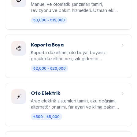
Manuel ve otomatik şanzıman tamiri,
revizyonu ve bakım hizmetleri. Uzman ekip,
orijinal parça, garantili işçilik.
₺3,000 - ₺15,000
Kaporta Boya
🎨
Kaporta düzeltme, oto boya, boyasız
göçük düzeltme ve çizik giderme
hizmetleri. Fabrika kalitesinde sonuç.
₺2,000 - ₺20,000
Oto Elektrik
⚡
Araç elektrik sistemleri tamiri, akü değişimi,
alternatör onarımı, far ayarı ve klima bakım
hizmetleri.
₺500 - ₺5,000