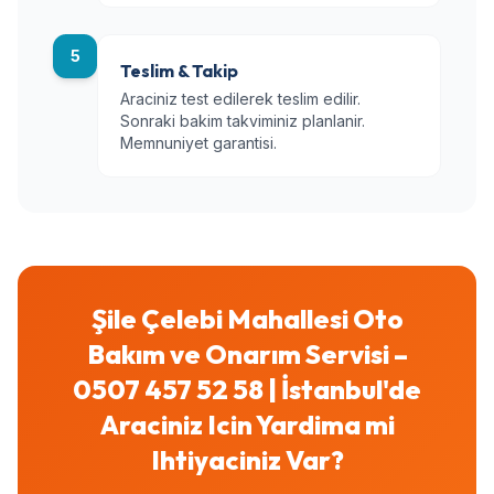
5
Teslim & Takip
Araciniz test edilerek teslim edilir.
Sonraki bakim takviminiz planlanir.
Memnuniyet garantisi.
Şile Çelebi Mahallesi Oto
Bakım ve Onarım Servisi –
0507 457 52 58 | İstanbul'de
Araciniz Icin Yardima mi
Ihtiyaciniz Var?