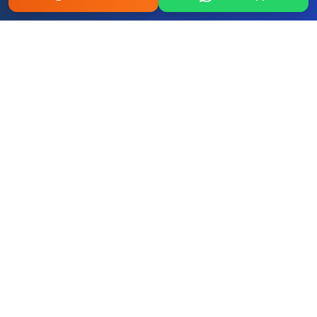
Fo
Re
Fi
Ford
Renault
Fiat
Hy
Op
Pe
Hyundai
Opel
Peugeot
+ Tum diger yerli ve ithal markalar
Ataşehir Yenişehir Mahallesi Oto
Bakım ve Onarım Servisi – 0507 457
52 58 | İstanbul Musteri Yorumlari