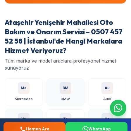
Ataşehir Yenişehir Mahallesi Oto
Bakım ve Onarım Servisi – 0507 457
52 58 | İstanbul'de Hangi Markalara
Hizmet Veriyoruz?
Tum marka ve model araclara profesyonel hizmet
sunuyoruz
Me
BM
Au
Mercedes
BMW
Audi
Vo
To
Ho
Hemen Ara
WhatsApp
Volkswagen
Toyota
Honda