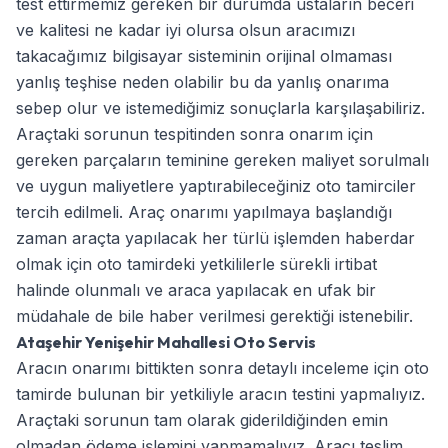
test ettirmemiz gereken bir durumda ustaların beceri
ve kalitesi ne kadar iyi olursa olsun aracımızı
takacağımız bilgisayar sisteminin orijinal olmaması
yanlış teşhise neden olabilir bu da yanlış onarıma
sebep olur ve istemediğimiz sonuçlarla karşılaşabiliriz.
Araçtaki sorunun tespitinden sonra onarım için
gereken parçaların teminine gereken maliyet sorulmalı
ve uygun maliyetlere yaptırabileceğiniz oto tamirciler
tercih edilmeli. Araç onarımı yapılmaya başlandığı
zaman araçta yapılacak her türlü işlemden haberdar
olmak için oto tamirdeki yetkililerle sürekli irtibat
halinde olunmalı ve araca yapılacak en ufak bir
müdahale de bile haber verilmesi gerektiği istenebilir.
Ataşehir Yenişehir Mahallesi Oto Servis
Aracın onarımı bittikten sonra detaylı inceleme için oto
tamirde bulunan bir yetkiliyle aracın testini yapmalıyız.
Araçtaki sorunun tam olarak giderildiğinden emin
olmadan ödeme işlemini yapmamalıyız. Aracı teslim