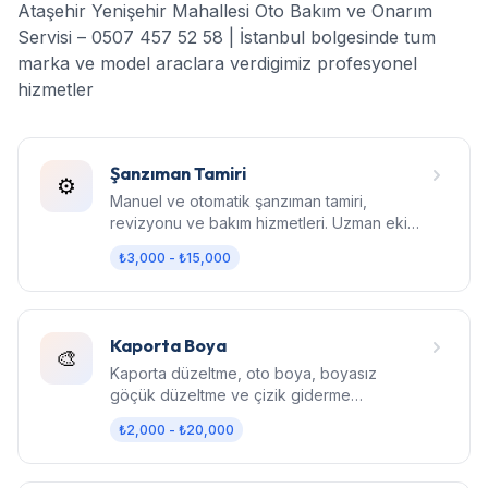
Ataşehir Yenişehir Mahallesi Oto Bakım ve Onarım
Servisi – 0507 457 52 58 | İstanbul bolgesinde tum
marka ve model araclara verdigimiz profesyonel
hizmetler
Şanzıman Tamiri
⚙️
Manuel ve otomatik şanzıman tamiri,
revizyonu ve bakım hizmetleri. Uzman ekip,
orijinal parça, garantili işçilik.
₺3,000 - ₺15,000
Kaporta Boya
🎨
Kaporta düzeltme, oto boya, boyasız
göçük düzeltme ve çizik giderme
hizmetleri. Fabrika kalitesinde sonuç.
₺2,000 - ₺20,000