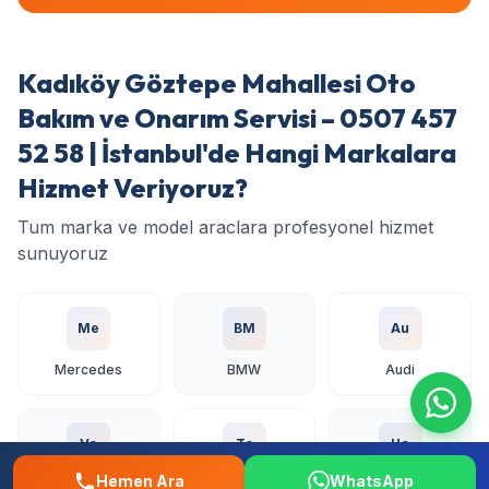
Kadıköy Göztepe Mahallesi Oto
Bakım ve Onarım Servisi – 0507 457
52 58 | İstanbul'de Hangi Markalara
Hizmet Veriyoruz?
Tum marka ve model araclara profesyonel hizmet
sunuyoruz
Me
BM
Au
Mercedes
BMW
Audi
Vo
To
Ho
Hemen Ara
WhatsApp
Volkswagen
Toyota
Honda