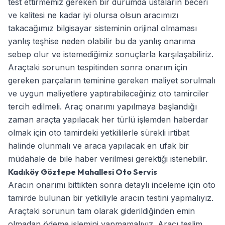
test ettirmemiz gereken bir durumda ustaların beceri
ve kalitesi ne kadar iyi olursa olsun aracımızı
takacağımız bilgisayar sisteminin orijinal olmaması
yanlış teşhise neden olabilir bu da yanlış onarıma
sebep olur ve istemediğimiz sonuçlarla karşılaşabiliriz.
Araçtaki sorunun tespitinden sonra onarım için
gereken parçaların teminine gereken maliyet sorulmalı
ve uygun maliyetlere yaptırabileceğiniz oto tamirciler
tercih edilmeli. Araç onarımı yapılmaya başlandığı
zaman araçta yapılacak her türlü işlemden haberdar
olmak için oto tamirdeki yetkililerle sürekli irtibat
halinde olunmalı ve araca yapılacak en ufak bir
müdahale de bile haber verilmesi gerektiği istenebilir.
Kadıköy Göztepe Mahallesi Oto Servis
Aracın onarımı bittikten sonra detaylı inceleme için oto
tamirde bulunan bir yetkiliyle aracın testini yapmalıyız.
Araçtaki sorunun tam olarak giderildiğinden emin
olmadan ödeme işlemini yapmamalıyız. Aracı teslim