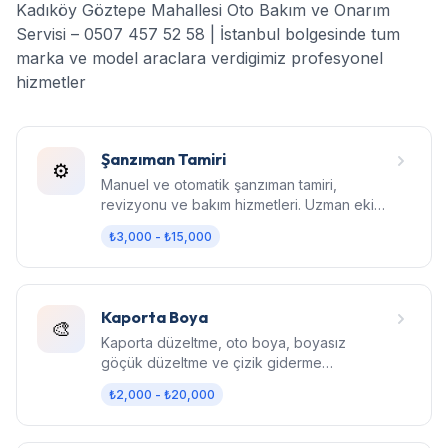
Kadıköy Göztepe Mahallesi Oto Bakım ve Onarım
Servisi – 0507 457 52 58 | İstanbul bolgesinde tum
marka ve model araclara verdigimiz profesyonel
hizmetler
Şanzıman Tamiri
⚙️
Manuel ve otomatik şanzıman tamiri,
revizyonu ve bakım hizmetleri. Uzman ekip,
orijinal parça, garantili işçilik.
₺3,000 - ₺15,000
Kaporta Boya
🎨
Kaporta düzeltme, oto boya, boyasız
göçük düzeltme ve çizik giderme
hizmetleri. Fabrika kalitesinde sonuç.
₺2,000 - ₺20,000