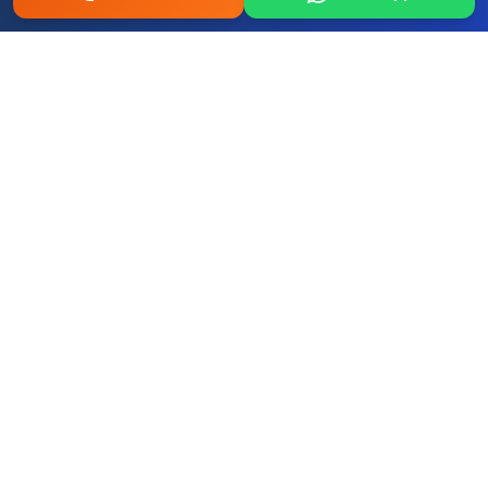
Fo
Re
Fi
Ford
Renault
Fiat
Hy
Op
Pe
Hyundai
Opel
Peugeot
+ Tum diger yerli ve ithal markalar
Kadıköy Göztepe Mahallesi Oto
Bakım ve Onarım Servisi – 0507 457
52 58 | İstanbul Musteri Yorumlari