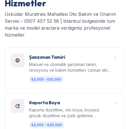
Hizmetler
Üsküdar Muratreis Mahallesi Oto Bakım ve Onarım
Servisi – 0507 457 52 58 | İstanbul bolgesinde tum
marka ve model araclara verdigimiz profesyonel
hizmetler
Şanzıman Tamiri
⚙️
Manuel ve otomatik şanzıman tamiri,
revizyonu ve bakım hizmetleri. Uzman ekip,
orijinal parça, garantili işçilik.
₺3,000 - ₺15,000
Kaporta Boya
🎨
Kaporta düzeltme, oto boya, boyasız
göçük düzeltme ve çizik giderme
hizmetleri. Fabrika kalitesinde sonuç.
₺2,000 - ₺20,000