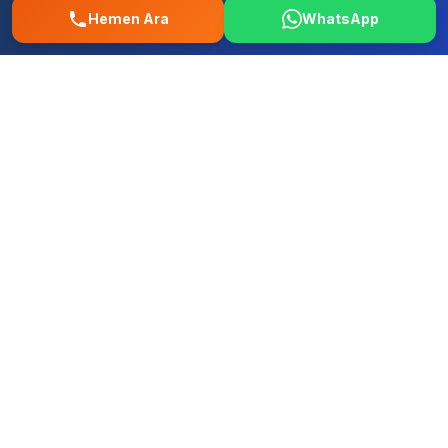
Hemen Ara
WhatsApp
Volkswagen
Toyota
Honda
Fo
Re
Fi
Ford
Renault
Fiat
Hy
Op
Pe
Hyundai
Opel
Peugeot
+ Tum diger yerli ve ithal markalar
Üsküdar Muratreis Mahallesi Oto
Bakım ve Onarım Servisi – 0507 457
52 58 | İstanbul Musteri Yorumlari