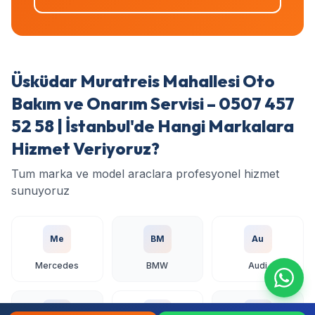
Üsküdar Muratreis Mahallesi Oto
Bakım ve Onarım Servisi – 0507 457
52 58 | İstanbul'de Hangi Markalara
Hizmet Veriyoruz?
Tum marka ve model araclara profesyonel hizmet
sunuyoruz
Me
BM
Au
Mercedes
BMW
Audi
Vo
To
Ho