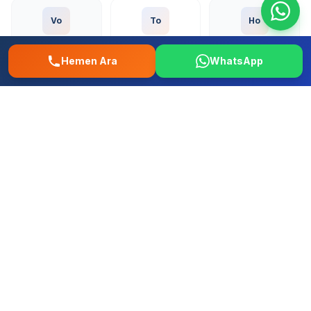
Vo
To
Ho
Volkswagen
Toyota
Honda
Hemen Ara
WhatsApp
Fo
Re
Fi
Ford
Renault
Fiat
Hy
Op
Pe
Hyundai
Opel
Peugeot
+ Tum diger yerli ve ithal markalar
Çekmeköy Çamlık Mahallesi Oto
Tamir – 0507 457 52 58 | İstanbul