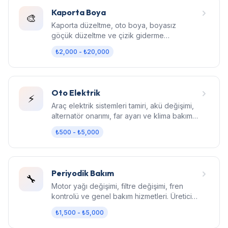
Kaporta Boya
🎨
Kaporta düzeltme, oto boya, boyasız
göçük düzeltme ve çizik giderme
hizmetleri. Fabrika kalitesinde sonuç.
₺2,000 - ₺20,000
Oto Elektrik
⚡
Araç elektrik sistemleri tamiri, akü değişimi,
alternatör onarımı, far ayarı ve klima bakım
hizmetleri.
₺500 - ₺5,000
Periyodik Bakım
🔧
Motor yağı değişimi, filtre değişimi, fren
kontrolü ve genel bakım hizmetleri. Üretici
standartlarında bakım.
₺1,500 - ₺5,000