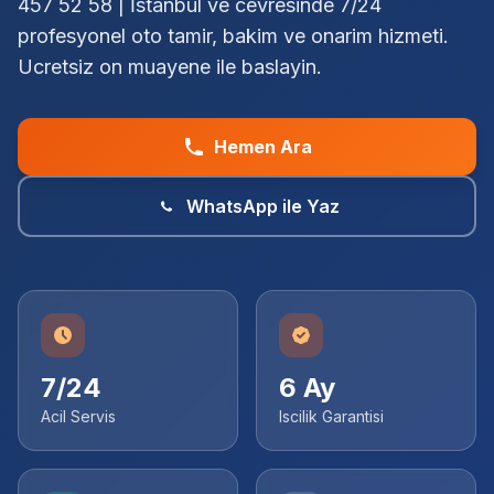
457 52 58 | İstanbul ve cevresinde 7/24
profesyonel oto tamir, bakim ve onarim hizmeti.
Ucretsiz on muayene ile baslayin.
Hemen Ara
WhatsApp ile Yaz
7/24
6 Ay
Acil Servis
Iscilik Garantisi