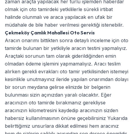
zaman araçta yapılacak her türlü işlemden haberdar
olmak için oto tamirdeki yetkililerle sürekli irtibat
halinde olunmalı ve araca yapılacak en ufak bir
müdahale de bile haber verilmesi gerektiği istenebilir.
Çekmeköy Çamlık Mahallesi Oto Servis
Aracın onarımı bittikten sonra detaylı inceleme için oto
tamirde bulunan bir yetkiliyle aracın testini yapmalıyız.
Araçtaki sorunun tam olarak giderildiğinden emin
olmadan ödeme işlemini yapmamalıyız. Aracı teslim
alırken gerekli evrakları oto tamir yetkilisinden istemeyi
kesinlikle unutmayınız ileride yapılan onarımdan dolayı
bir sorun meydana gelirse elinizde bir belgenin
bulunması sizin açınızdan yaralı olacaktır. Eğer
aracınızın oto tamirde bırakmanız gerekliyse
aracınızın kilometresini kaydedip aracınızın sizden
habersiz kullanılmasının önüne geçebilirsiniz Yukarıda
belirttiğimiz unsurlara dikkat edilmesi hem aracınız
hem de sizlerin sağlığı açısından son derece önemlidir.