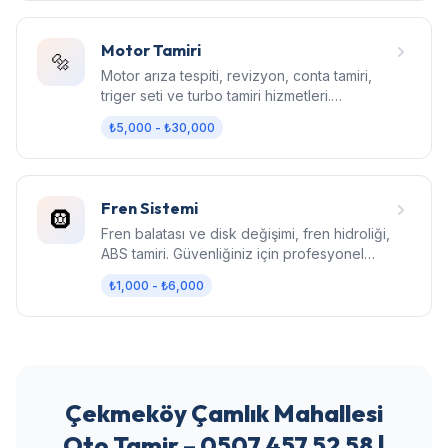
Motor Tamiri
🔩
Motor arıza tespiti, revizyon, conta tamiri,
triger seti ve turbo tamiri hizmetleri.
Bilgisayarlı diagnostik.
₺5,000 - ₺30,000
Fren Sistemi
🛞
Fren balatası ve disk değişimi, fren hidroliği,
ABS tamiri. Güvenliğiniz için profesyonel
fren bakımı.
₺1,000 - ₺6,000
Çekmeköy Çamlık Mahallesi
Oto Tamir – 0507 457 52 58 |