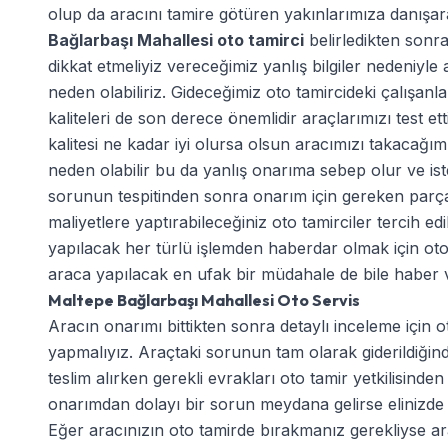
olup da aracını tamire götüren yakınlarımıza danışara
Bağlarbaşı Mahallesi oto tamirci
belirledikten sonra
dikkat etmeliyiz vereceğimiz yanlış bilgiler nedeniy
neden olabiliriz. Gideceğimiz oto tamircideki çalışanl
kaliteleri de son derece önemlidir araçlarımızı test 
kalitesi ne kadar iyi olursa olsun aracımızı takacağımı
neden olabilir bu da yanlış onarıma sebep olur ve ist
sorunun tespitinden sonra onarım için gereken parça
maliyetlere yaptırabileceğiniz oto tamirciler tercih 
yapılacak her türlü işlemden haberdar olmak için oto t
araca yapılacak en ufak bir müdahale de bile haber ver
Maltepe Bağlarbaşı Mahallesi Oto Servis
Aracın onarımı bittikten sonra detaylı inceleme için ot
yapmalıyız. Araçtaki sorunun tam olarak giderildiği
teslim alırken gerekli evrakları oto tamir yetkilisinden
onarımdan dolayı bir sorun meydana gelirse elinizde b
Eğer aracınızın oto tamirde bırakmanız gerekliyse ara