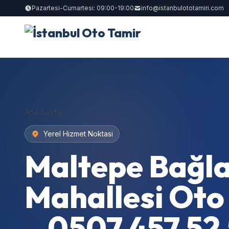
Pazartesi-Cumartesi: 09:00-19:00
info@istanbulototamiri.com
Ana Sayfa
Yerel Hizmet Noktasi
Maltepe Bağla
Mahallesi Oto
– 0507 457 52 