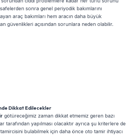
ak sorundan ciddi problemlere kadar her türlü sorunu
 mesafelerden sonra genel periyodik bakımlarını
lmayan araç bakımları hem aracın daha büyük
n güvenlikleri açısından sorunlara neden olabilir.
nde Dikkat Edilecekler
ir
götüreceğimiz zaman dikkat etmemiz geren bazı
lar tarafından yapılması olacaktır ayrıca şu kriterlere de
o tamircisini bulabilmek için daha önce oto tamir ihtiyacı