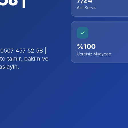
7/24
Acil Servis
%100
 0507 457 52 58 |
Ucretsiz Muayene
to tamir, bakim ve
aslayin.