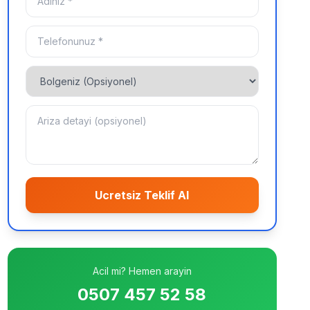
Ucretsiz Teklif Al
Acil mi? Hemen arayin
0507 457 52 58