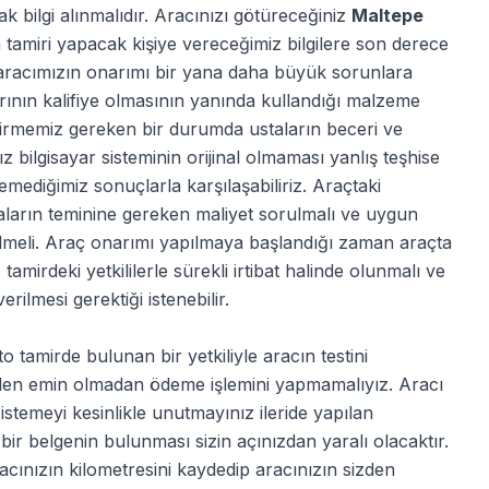
k bilgi alınmalıdır. Aracınızı götüreceğiniz
Maltepe
 tamiri yapacak kişiye vereceğimiz bilgilere son derece
le aracımızın onarımı bir yana daha büyük sorunlara
arının kalifiye olmasının yanında kullandığı malzeme
ettirmemiz gereken bir durumda ustaların beceri ve
z bilgisayar sisteminin orijinal olmaması yanlış teşhise
emediğimiz sonuçlarla karşılaşabiliriz. Araçtaki
ların teminine gereken maliyet sorulmalı ve uygun
edilmeli. Araç onarımı yapılmaya başlandığı zaman araçta
amirdeki yetkililerle sürekli irtibat halinde olunmalı ve
ilmesi gerektiği istenebilir.
o tamirde bulunan bir yetkiliyle aracın testini
nden emin olmadan ödeme işlemini yapmamalıyız. Aracı
 istemeyi kesinlikle unutmayınız ileride yapılan
ir belgenin bulunması sizin açınızdan yaralı olacaktır.
cınızın kilometresini kaydedip aracınızın sizden