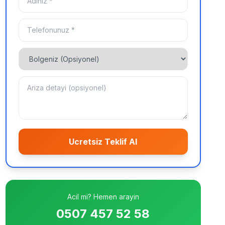
Ucretsiz Teklif Al
Acil mi? Hemen arayin
0507 457 52 58