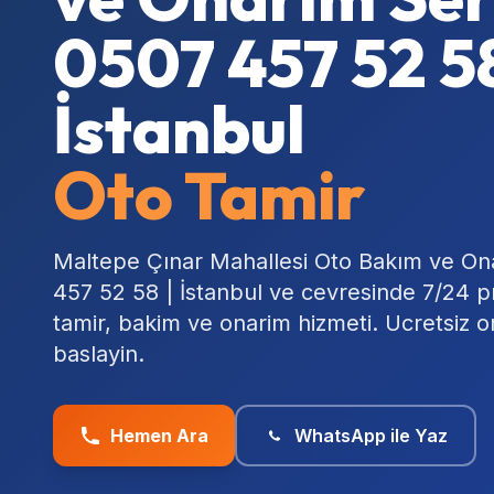
0507 457 52 58
İstanbul
Oto Tamir
Maltepe Çınar Mahallesi Oto Bakım ve Ona
457 52 58 | İstanbul ve cevresinde 7/24 p
tamir, bakim ve onarim hizmeti. Ucretsiz 
baslayin.
Hemen Ara
WhatsApp ile Yaz