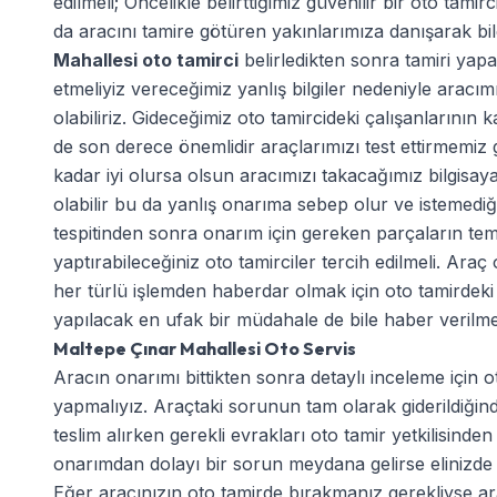
edilmeli; Öncelikle belirttiğimiz güvenilir bir oto tami
da aracını tamire götüren yakınlarımıza danışarak bil
Mahallesi oto tamirci
belirledikten sonra tamiri yapa
etmeliyiz vereceğimiz yanlış bilgiler nedeniyle arac
olabiliriz. Gideceğimiz oto tamircideki çalışanlarının 
de son derece önemlidir araçlarımızı test ettirmemiz 
kadar iyi olursa olsun aracımızı takacağımız bilgisaya
olabilir bu da yanlış onarıma sebep olur ve istemediğ
tespitinden sonra onarım için gereken parçaların tem
yaptırabileceğiniz oto tamirciler tercih edilmeli. Ar
her türlü işlemden haberdar olmak için oto tamirdeki y
yapılacak en ufak bir müdahale de bile haber verilmesi
Maltepe Çınar Mahallesi Oto Servis
Aracın onarımı bittikten sonra detaylı inceleme için ot
yapmalıyız. Araçtaki sorunun tam olarak giderildiği
teslim alırken gerekli evrakları oto tamir yetkilisinden
onarımdan dolayı bir sorun meydana gelirse elinizde b
Eğer aracınızın oto tamirde bırakmanız gerekliyse ara