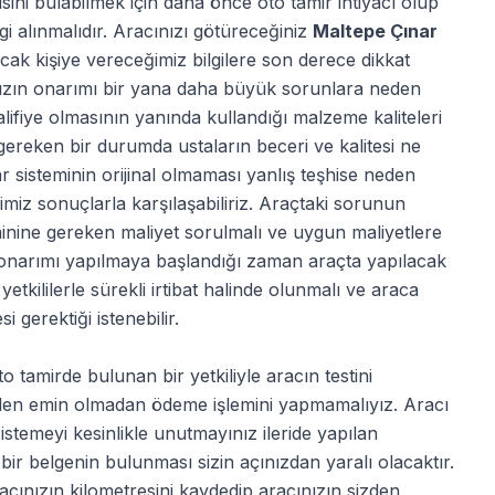
rcisini bulabilmek için daha önce oto tamir ihtiyacı olup
gi alınmalıdır. Aracınızı götüreceğiniz
Maltepe Çınar
cak kişiye vereceğimiz bilgilere son derece dikkat
ımızın onarımı bir yana daha büyük sorunlara neden
kalifiye olmasının yanında kullandığı malzeme kaliteleri
gereken bir durumda ustaların beceri ve kalitesi ne
r sisteminin orijinal olmaması yanlış teşhise neden
imiz sonuçlarla karşılaşabiliriz. Araçtaki sorunun
inine gereken maliyet sorulmalı ve uygun maliyetlere
aç onarımı yapılmaya başlandığı zaman araçta yapılacak
etkililerle sürekli irtibat halinde olunmalı ve araca
 gerektiği istenebilir.
o tamirde bulunan bir yetkiliyle aracın testini
nden emin olmadan ödeme işlemini yapmamalıyız. Aracı
 istemeyi kesinlikle unutmayınız ileride yapılan
ir belgenin bulunması sizin açınızdan yaralı olacaktır.
cınızın kilometresini kaydedip aracınızın sizden