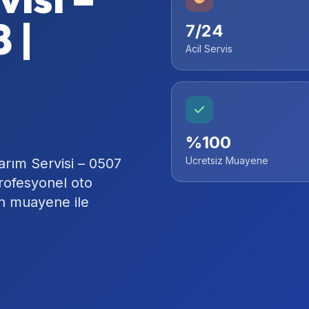
 |
7/24
Acil Servis
%100
Ucretsiz Muayene
rım Servisi – 0507
rofesyonel oto
on muayene ile