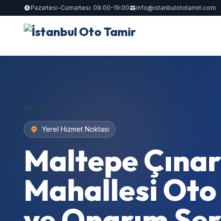
Pazartesi-Cumartesi: 09:00-19:00
info@istanbulototamiri.com
Ana Sayfa
Yerel Hizmet Noktasi
Maltepe Çınar
Mahallesi Oto
ve Onarım Serv