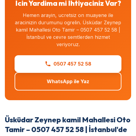
Icin Yardima mi Ihtiyaciniz Var?
Hemen arayin, ucretsiz on muayene ile
aracinizin durumunu ogrelin. Üsküdar Zeynep
kamil Mahallesi Oto Tamir – 0507 457 52 58 |
İstanbul ve cevre semtlerden hizmet
veriyoruz.
0507 457 52 58
WhatsApp ile Yaz
Üsküdar Zeynep kamil Mahallesi Oto
Tamir – 0507 457 52 58 | İstanbul'de