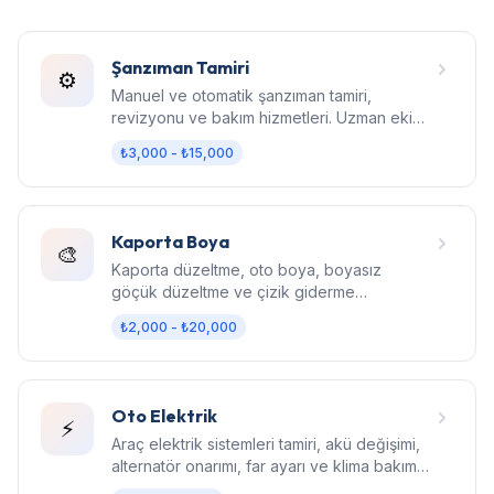
Şanzıman Tamiri
⚙️
Manuel ve otomatik şanzıman tamiri,
revizyonu ve bakım hizmetleri. Uzman ekip,
orijinal parça, garantili işçilik.
₺3,000 - ₺15,000
Kaporta Boya
🎨
Kaporta düzeltme, oto boya, boyasız
göçük düzeltme ve çizik giderme
hizmetleri. Fabrika kalitesinde sonuç.
₺2,000 - ₺20,000
Oto Elektrik
⚡
Araç elektrik sistemleri tamiri, akü değişimi,
alternatör onarımı, far ayarı ve klima bakım
hizmetleri.