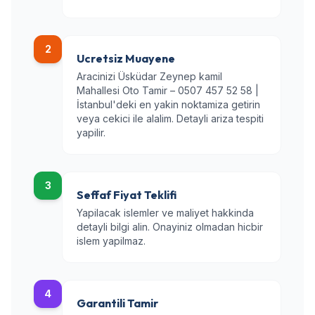
2
Ucretsiz Muayene
Aracinizi Üsküdar Zeynep kamil
Mahallesi Oto Tamir – 0507 457 52 58 |
İstanbul'deki en yakin noktamiza getirin
veya cekici ile alalim. Detayli ariza tespiti
yapilir.
3
Seffaf Fiyat Teklifi
Yapilacak islemler ve maliyet hakkinda
detayli bilgi alin. Onayiniz olmadan hicbir
islem yapilmaz.
4
Garantili Tamir