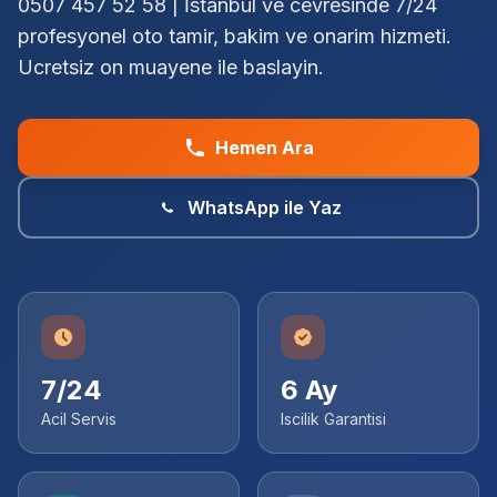
0507 457 52 58 | İstanbul ve cevresinde 7/24
profesyonel oto tamir, bakim ve onarim hizmeti.
Ucretsiz on muayene ile baslayin.
Hemen Ara
WhatsApp ile Yaz
7/24
6 Ay
Acil Servis
Iscilik Garantisi