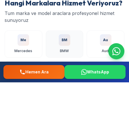
Hangi Markalara Hizmet Veriyoruz?
Tum marka ve model araclara profesyonel hizmet
sunuyoruz
Me
BM
Au
Mercedes
BMW
Audi
Vo
To
Ho
Hemen Ara
WhatsApp
Volkswagen
Toyota
Honda
Fo
Re
Fi
Ford
Renault
Fiat