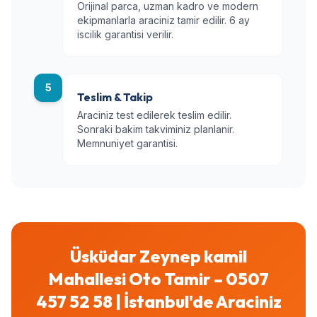
Orijinal parca, uzman kadro ve modern
ekipmanlarla araciniz tamir edilir. 6 ay
iscilik garantisi verilir.
5
Teslim & Takip
Araciniz test edilerek teslim edilir.
Sonraki bakim takviminiz planlanir.
Memnuniyet garantisi.
Üsküdar Zeynep kamil
Mahallesi Oto Tamir – 0507
457 52 58 | İstanbul'de Araciniz