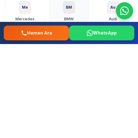
Me
BM
Au
Mercedes
BMW
Audi
Hemen Ara
WhatsApp
Vo
To
Ho
Volkswagen
Toyota
Honda
Fo
Re
Fi
Ford
Renault
Fiat
Hy
Op
Pe
Hyundai
Opel
Peugeot
+ Tum diger yerli ve ithal markalar