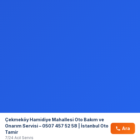
Çekmeköy Hamidiye Mahallesi Oto Bakım ve
Onarım Servisi – 0507 457 52 58 | İstanbul Oto
Ara
Tamir
7/24 Acil Servis