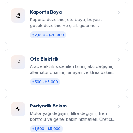
Kaporta Boya
🎨
Kaporta düzeltme, oto boya, boyasız
göçük düzeltme ve çizik giderme
hizmetleri. Fabrika kalitesinde sonuç.
₺2,000 - ₺20,000
Oto Elektrik
⚡
Araç elektrik sistemleri tamiri, akü değişimi,
alternatör onarımı, far ayarı ve klima bakım
hizmetleri.
₺500 - ₺5,000
Periyodik Bakım
🔧
Motor yağı değişimi, filtre değişimi, fren
kontrolü ve genel bakım hizmetleri. Üretici
standartlarında bakım.
₺1,500 - ₺5,000