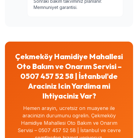
Sonraki bakim takviminiz planlanir.
Memnuniyet garantisi.
Çekmeköy Hamidiye Mahallesi
Oto Bakım ve Onarım Servisi –
0507 457 52 58 | İstanbul'de
Araciniz Icin Yardima mi
Ihtiyaciniz Var?
Hemen arayin, ucretsiz on muayene ile
aracinizin durumunu ogrelin. Çekmeköy
Hamidiye Mahallesi Oto Bakım ve Onarım
Servisi – 0507 457 52 58 | İstanbul ve cevre
semtlerden hizmet veriyoruz.