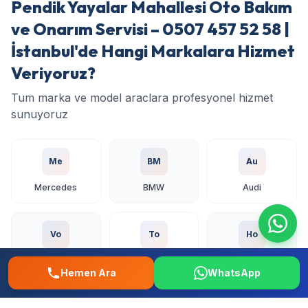
Pendik Yayalar Mahallesi Oto Bakım
ve Onarım Servisi – 0507 457 52 58 |
İstanbul'de Hangi Markalara Hizmet
Veriyoruz?
Tum marka ve model araclara profesyonel hizmet
sunuyoruz
Me
BM
Au
Mercedes
BMW
Audi
Vo
To
Ho
Volkswagen
Toyota
Honda
Hemen Ara
WhatsApp
Fo
Re
Fi