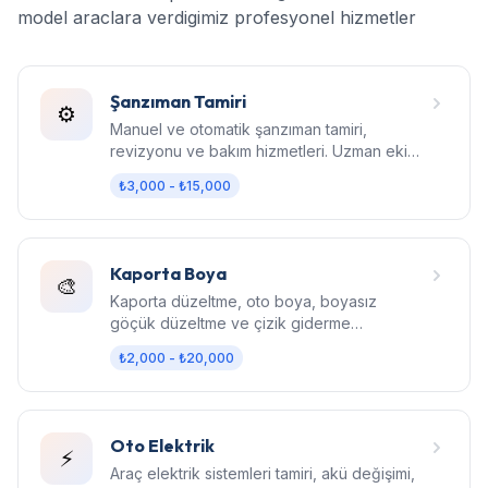
model araclara verdigimiz profesyonel hizmetler
Şanzıman Tamiri
⚙️
Manuel ve otomatik şanzıman tamiri,
revizyonu ve bakım hizmetleri. Uzman ekip,
orijinal parça, garantili işçilik.
₺3,000 - ₺15,000
Kaporta Boya
🎨
Kaporta düzeltme, oto boya, boyasız
göçük düzeltme ve çizik giderme
hizmetleri. Fabrika kalitesinde sonuç.
₺2,000 - ₺20,000
Oto Elektrik
⚡
Araç elektrik sistemleri tamiri, akü değişimi,