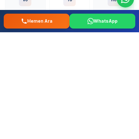
Volkswagen
Toyota
Honda
Hemen Ara
WhatsApp
Fo
Re
Fi
Ford
Renault
Fiat
Hy
Op
Pe
Hyundai
Opel
Peugeot
+ Tum diger yerli ve ithal markalar
Maltepe Gülsuyu Mahallesi Oto
Tamir – 0507 457 52 58 | İstanbul
Musteri Yorumlari