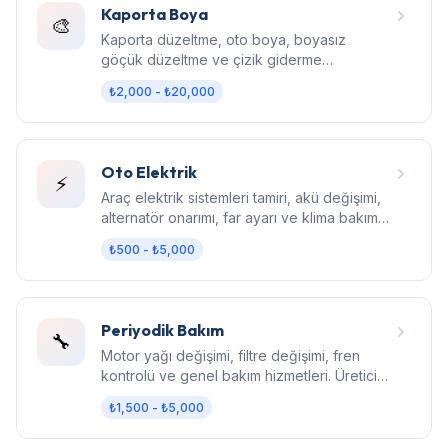
Kaporta Boya
🎨
Kaporta düzeltme, oto boya, boyasız
göçük düzeltme ve çizik giderme
hizmetleri. Fabrika kalitesinde sonuç.
₺2,000 - ₺20,000
Oto Elektrik
⚡
Araç elektrik sistemleri tamiri, akü değişimi,
alternatör onarımı, far ayarı ve klima bakım
hizmetleri.
₺500 - ₺5,000
Periyodik Bakım
🔧
Motor yağı değişimi, filtre değişimi, fren
kontrolü ve genel bakım hizmetleri. Üretici
standartlarında bakım.
₺1,500 - ₺5,000