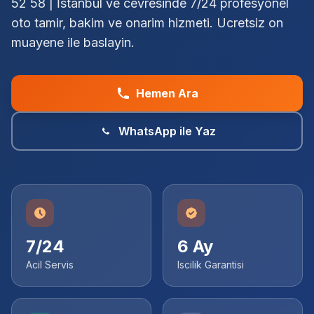
52 58 | İstanbul ve cevresinde 7/24 profesyonel
oto tamir, bakim ve onarim hizmeti. Ucretsiz on
muayene ile baslayin.
Hemen Ara
WhatsApp ile Yaz
7/24
6 Ay
Acil Servis
Iscilik Garantisi