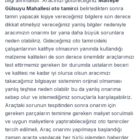
bilgi alınmalıdır. Aracınızı götüreceğiniz
Maltepe
Gülsuyu Mahallesi oto tamirci
belirledikten sonra
tamiri yapacak kişiye vereceğimiz bilgilere son derece
dikkat etmeliyiz vereceğimiz yanlış bilgiler nedeniyle
aracımızın onarımı bir yana daha büyük sorunlara
neden olabiliriz. Gideceğimiz oto tamircideki
çalışanlarının kalifiye olmasının yanında kullandığı
malzeme kaliteleri de son derece önemlidir araçlarımızı
test ettirmemiz gereken bir durumda ustaların beceri
ve kalitesi ne kadar iyi olursa olsun aracımızı
takacağımız bilgisayar sisteminin orijinal olmaması
yanlış teşhise neden olabilir bu da yanlış onarıma
sebep olur ve istemediğimiz sonuçlarla karşılaşabiliriz.
Araçtaki sorunun tespitinden sonra onarım için
gereken parçaların teminine gereken maliyet sorulmalı
ve uygun maliyetlere yaptırabileceğiniz oto tamirciler
tercih edilmeli. Araç onarımı yapılmaya başlandığı
zaman araçta yapılacak her türlü işlemden haberdar