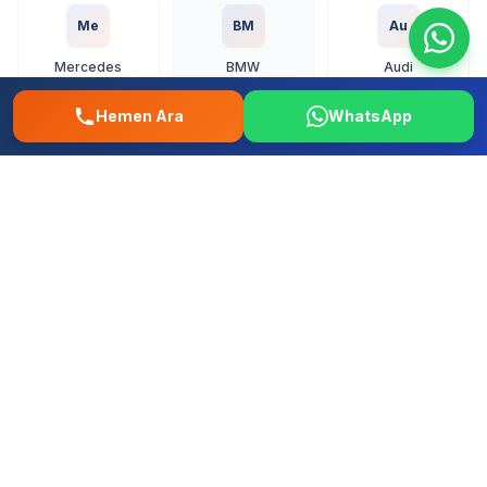
Me
BM
Au
Mercedes
BMW
Audi
Hemen Ara
WhatsApp
Vo
To
Ho
Volkswagen
Toyota
Honda
Fo
Re
Fi
Ford
Renault
Fiat
Hy
Op
Pe
Hyundai
Opel
Peugeot
+ Tum diger yerli ve ithal markalar