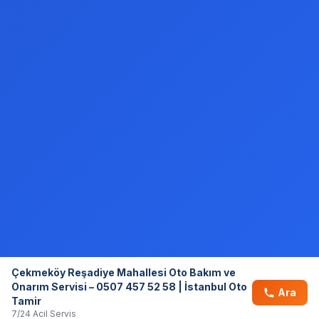
Çekmeköy Reşadiye Mahallesi Oto Bakım ve
Onarım Servisi – 0507 457 52 58 | İstanbul Oto
Ara
Tamir
7/24 Acil Servis