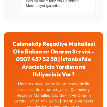
Sonraki bakim takviminiz planlanir.
Memnuniyet garantisi.
Çekmeköy Reşadiye Mahallesi
Oto Bakım ve Onarım Servisi –
0507 457 52 58 | İstanbul'de
Araciniz Icin Yardima mi
Ihtiyaciniz Var?
Hemen arayin, ucretsiz on muayene ile
aracinizin durumunu ogrelin. Çekmeköy
Reşadiye Mahallesi Oto Bakım ve Onarım
Servisi – 0507 457 52 58 | İstanbul ve cevre
semtlerden hizmet veriyoruz.