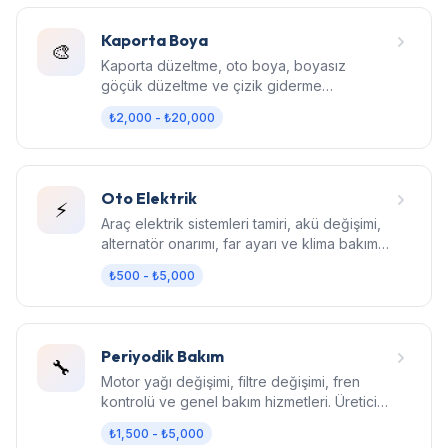
Kaporta Boya
🎨
Kaporta düzeltme, oto boya, boyasız
göçük düzeltme ve çizik giderme
hizmetleri. Fabrika kalitesinde sonuç.
₺2,000 - ₺20,000
Oto Elektrik
⚡
Araç elektrik sistemleri tamiri, akü değişimi,
alternatör onarımı, far ayarı ve klima bakım
hizmetleri.
₺500 - ₺5,000
Periyodik Bakım
🔧
Motor yağı değişimi, filtre değişimi, fren
kontrolü ve genel bakım hizmetleri. Üretici
standartlarında bakım.
₺1,500 - ₺5,000