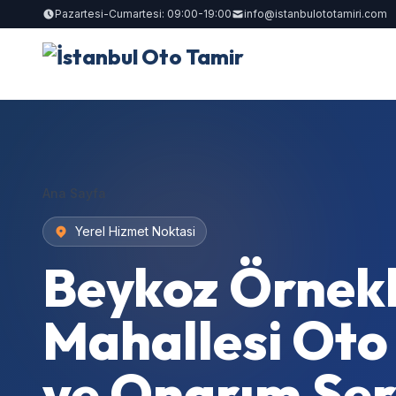
Pazartesi-Cumartesi: 09:00-19:00
info@istanbulototamiri.com
Ana Sayfa
Yerel Hizmet Noktasi
Beykoz Örnek
Mahallesi Oto
ve Onarım Serv