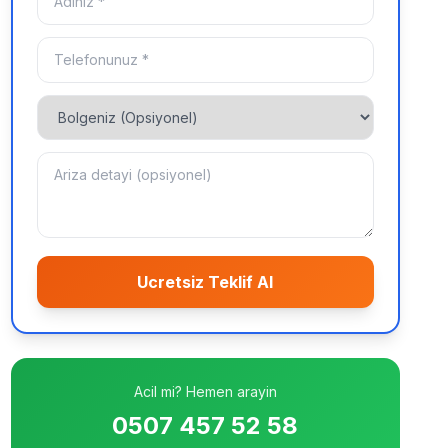
Ucretsiz Teklif Al
Acil mi? Hemen arayin
0507 457 52 58