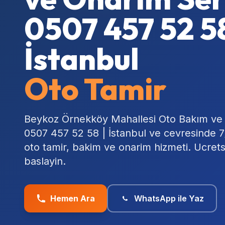
0507 457 52 58
İstanbul
Oto Tamir
Beykoz Örnekköy Mahallesi Oto Bakım ve 
0507 457 52 58 | İstanbul ve cevresinde 
oto tamir, bakim ve onarim hizmeti. Ucret
baslayin.
Hemen Ara
WhatsApp ile Yaz