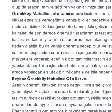
dikkat edilmeli; Öncelikle belirttiğimiz güvenilir bir ot
olup da aracını tamire götüren yakınlarımıza danışara
Örnekköy Mahallesi oto tamirci
belirledikten sonra 
dikkat etmeliyiz vereceğimiz yanlış bilgiler nedeniy
neden olabiliriz. Gideceğimiz oto tamircideki çalışanl
kaliteleri de son derece önemlidir araçlarımızı test 
kalitesi ne kadar iyi olursa olsun aracımızı takacağımı
neden olabilir bu da yanlış onarıma sebep olur ve ist
sorunun tespitinden sonra onarım için gereken parça
maliyetlere yaptırabileceğiniz oto tamirciler tercih 
yapılacak her türlü işlemden haberdar olmak için oto t
araca yapılacak en ufak bir müdahale de bile haber ver
Beykoz Örnekköy Mahallesi Oto Servis
Aracın onarımı bittikten sonra detaylı inceleme için ot
yapmalıyız. Araçtaki sorunun tam olarak giderildiği
teslim alırken gerekli evrakları oto tamir yetkilisinden
onarımdan dolayı bir sorun meydana gelirse elinizde b
Eğer aracınızın oto tamirde bırakmanız gerekliyse ara