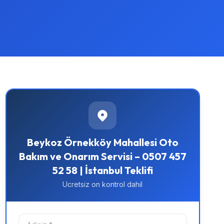
Beykoz Örnekköy Mahallesi Oto
Bakım ve Onarım Servisi – 0507 457
52 58 | İstanbul Teklifi
Ucretsiz on kontrol dahil