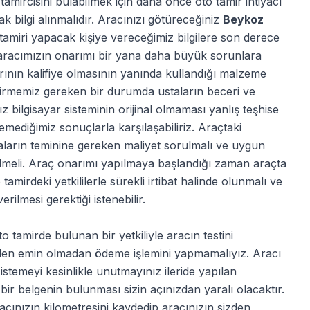
o tamircisini bulabilmek için daha önce oto tamir ihtiyacı
k bilgi alınmalıdır. Aracınızı götüreceğiniz
Beykoz
tamiri yapacak kişiye vereceğimiz bilgilere son derece
le aracımızın onarımı bir yana daha büyük sorunlara
arının kalifiye olmasının yanında kullandığı malzeme
ettirmemiz gereken bir durumda ustaların beceri ve
z bilgisayar sisteminin orijinal olmaması yanlış teşhise
emediğimiz sonuçlarla karşılaşabiliriz. Araçtaki
ların teminine gereken maliyet sorulmalı ve uygun
edilmeli. Araç onarımı yapılmaya başlandığı zaman araçta
amirdeki yetkililerle sürekli irtibat halinde olunmalı ve
ilmesi gerektiği istenebilir.
o tamirde bulunan bir yetkiliyle aracın testini
nden emin olmadan ödeme işlemini yapmamalıyız. Aracı
 istemeyi kesinlikle unutmayınız ileride yapılan
ir belgenin bulunması sizin açınızdan yaralı olacaktır.
cınızın kilometresini kaydedip aracınızın sizden