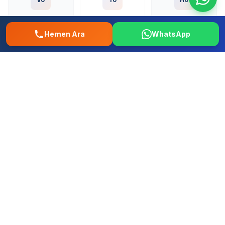
Volkswagen
Toyota
Honda
Hemen Ara
WhatsApp
Fo
Re
Fi
Ford
Renault
Fiat
Hy
Op
Pe
Hyundai
Opel
Peugeot
+ Tum diger yerli ve ithal markalar
Pendik Güzelyalı Mahallesi Oto
Tamir – 0507 457 52 58 | İstanbul
Musteri Yorumlari