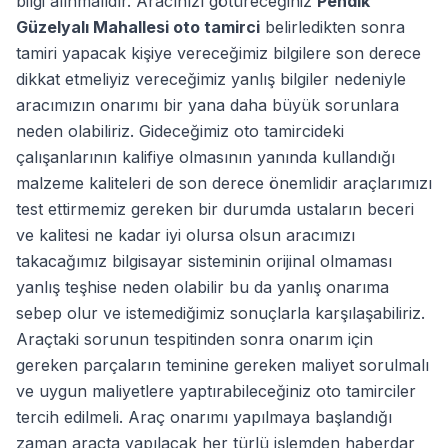
bilgi alınmalıdır. Aracınızı götüreceğiniz
Pendik
Güzelyalı Mahallesi oto tamirci
belirledikten sonra
tamiri yapacak kişiye vereceğimiz bilgilere son derece
dikkat etmeliyiz vereceğimiz yanlış bilgiler nedeniyle
aracımızın onarımı bir yana daha büyük sorunlara
neden olabiliriz. Gideceğimiz oto tamircideki
çalışanlarının kalifiye olmasının yanında kullandığı
malzeme kaliteleri de son derece önemlidir araçlarımızı
test ettirmemiz gereken bir durumda ustaların beceri
ve kalitesi ne kadar iyi olursa olsun aracımızı
takacağımız bilgisayar sisteminin orijinal olmaması
yanlış teşhise neden olabilir bu da yanlış onarıma
sebep olur ve istemediğimiz sonuçlarla karşılaşabiliriz.
Araçtaki sorunun tespitinden sonra onarım için
gereken parçaların teminine gereken maliyet sorulmalı
ve uygun maliyetlere yaptırabileceğiniz oto tamirciler
tercih edilmeli. Araç onarımı yapılmaya başlandığı
zaman araçta yapılacak her türlü işlemden haberdar