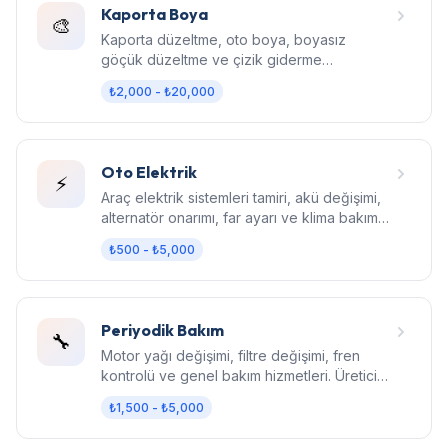
Kaporta Boya
🎨
Kaporta düzeltme, oto boya, boyasız
göçük düzeltme ve çizik giderme
hizmetleri. Fabrika kalitesinde sonuç.
₺2,000 - ₺20,000
Oto Elektrik
⚡
Araç elektrik sistemleri tamiri, akü değişimi,
alternatör onarımı, far ayarı ve klima bakım
hizmetleri.
₺500 - ₺5,000
Periyodik Bakım
🔧
Motor yağı değişimi, filtre değişimi, fren
kontrolü ve genel bakım hizmetleri. Üretici
standartlarında bakım.
₺1,500 - ₺5,000