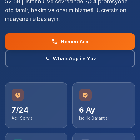
52 58 | İstanbul ve cevresinde 7/24 profesyonel
oto tamir, bakim ve onarim hizmeti. Ucretsiz on
muayene ile baslayin.
Hemen Ara
WhatsApp ile Yaz
7/24
6 Ay
Acil Servis
Iscilik Garantisi