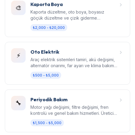
Kaporta Boya
🎨
Kaporta düzeltme, oto boya, boyasız
göçük düzeltme ve çizik giderme
hizmetleri. Fabrika kalitesinde sonuç.
₺2,000 - ₺20,000
Oto Elektrik
⚡
Araç elektrik sistemleri tamiri, akü değişimi,
alternatör onarımı, far ayarı ve klima bakım
hizmetleri.
₺500 - ₺5,000
Periyodik Bakım
🔧
Motor yağı değişimi, filtre değişimi, fren
kontrolü ve genel bakım hizmetleri. Üretici
standartlarında bakım.
₺1,500 - ₺5,000