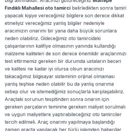
bilgi alınmalıdır. Aracınızı götüreceğiniz
Maltepe
Fındıklı Mahallesi oto tamirci
belirledikten sonra tamiri
yapacak kişiye vereceğimiz bilgilere son derece dikkat
etmeliyiz vereceğimiz yanlış bilgiler nedeniyle
aracımızın onarımı bir yana daha büyük sorunlara
neden olabiliriz. Gideceğimiz oto tamircideki
çalışanlarının kalifiye olmasının yanında kullandığı
malzeme kaliteleri de son derece önemlidir araçlarımızı
test ettirmemiz gereken bir durumda ustaların beceri
ve kalitesi ne kadar iyi olursa olsun aracımızı
takacağımız bilgisayar sisteminin orijinal olmaması
yanlış teşhise neden olabilir bu da yanlış onarıma
sebep olur ve istemediğimiz sonuçlarla karşılaşabiliriz.
Araçtaki sorunun tespitinden sonra onarım için
gereken parçaların teminine gereken maliyet sorulmalı
ve uygun maliyetlere yaptırabileceğiniz oto tamirciler
tercih edilmeli. Araç onarımı yapılmaya başlandığı
zaman araçta yapılacak her türlü işlemden haberdar