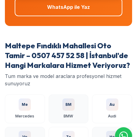
WhatsApp ile Yaz
Maltepe Fındıklı Mahallesi Oto
Tamir – 0507 457 52 58 | İstanbul'de
Hangi Markalara Hizmet Veriyoruz?
Tum marka ve model araclara profesyonel hizmet
sunuyoruz
Me
BM
Au
Mercedes
BMW
Audi
Vo
To
Ho