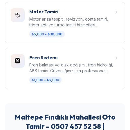
Motor Tamiri
🔩
Motor arıza tespiti, revizyon, conta tamiri,
triger seti ve turbo tamiri hizmetleri.
Bilgisayarlı diagnostik.
₺5,000 - ₺30,000
Fren Sistemi
🛞
Fren balatası ve disk değişimi, fren hidroliği,
ABS tamiri. Güvenliğiniz için profesyonel
fren bakımı.
₺1,000 - ₺6,000
Maltepe Fındıklı Mahallesi Oto
Tamir – 0507 457 52 58 |