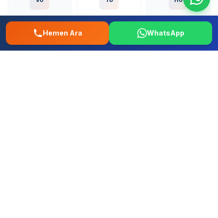
Volkswagen
Toyota
Honda
Hemen Ara
WhatsApp
Fo
Re
Fi
Ford
Renault
Fiat
Hy
Op
Pe
Hyundai
Opel
Peugeot
+ Tum diger yerli ve ithal markalar
Maltepe Fındıklı Mahallesi Oto
Tamir – 0507 457 52 58 | İstanbul
Musteri Yorumlari