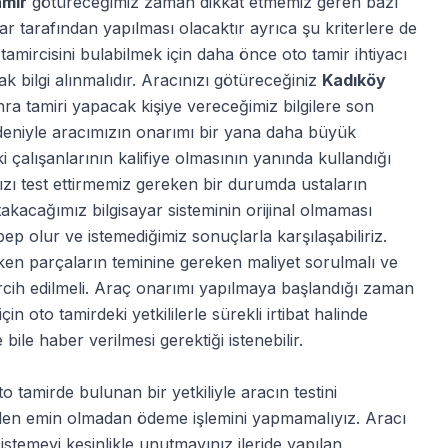
amir
götüreceğimiz zaman dikkat etmemiz geren bazı
lar tarafından yapılması olacaktır ayrıca şu kriterlere de
o tamircisini bulabilmek için daha önce oto tamir ihtiyacı
k bilgi alınmalıdır. Aracınızı götüreceğiniz
Kadıköy
nra tamiri yapacak kişiye vereceğimiz bilgilere son
nedeniyle aracımızın onarımı bir yana daha büyük
i çalışanlarının kalifiye olmasının yanında kullandığı
ızı test ettirmemiz gereken bir durumda ustaların
 takacağımız bilgisayar sisteminin orijinal olmaması
ep olur ve istemediğimiz sonuçlarla karşılaşabiliriz.
ken parçaların teminine gereken maliyet sorulmalı ve
ercih edilmeli. Araç onarımı yapılmaya başlandığı zaman
 oto tamirdeki yetkililerle sürekli irtibat halinde
le haber verilmesi gerektiği istenebilir.
o tamirde bulunan bir yetkiliyle aracın testini
nden emin olmadan ödeme işlemini yapmamalıyız. Aracı
 istemeyi kesinlikle unutmayınız ileride yapılan