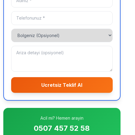
Ucretsiz Teklif Al
Acil mi? Hemen arayin
0507 457 52 58