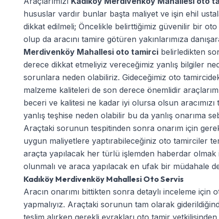
Araçlarımızı
Kadıköy Merdivenköy Mahallesi oto t
hususlar vardır bunlar başta maliyet ve işin ehil usta
dikkat edilmeli; Öncelikle belirttiğimiz güvenilir bir ot
olup da aracını tamire götüren yakınlarımıza danışara
Merdivenköy Mahallesi oto tamirci
belirledikten so
derece dikkat etmeliyiz vereceğimiz yanlış bilgiler 
sorunlara neden olabiliriz. Gideceğimiz oto tamircidek
malzeme kaliteleri de son derece önemlidir araçlarım
beceri ve kalitesi ne kadar iyi olursa olsun aracımızı
yanlış teşhise neden olabilir bu da yanlış onarıma seb
Araçtaki sorunun tespitinden sonra onarım için gere
uygun maliyetlere yaptırabileceğiniz oto tamirciler t
araçta yapılacak her türlü işlemden haberdar olmak için
olunmalı ve araca yapılacak en ufak bir müdahale de bi
Kadıköy Merdivenköy Mahallesi Oto Servis
Aracın onarımı bittikten sonra detaylı inceleme için ot
yapmalıyız. Araçtaki sorunun tam olarak giderildiği
teslim alırken gerekli evrakları oto tamir yetkilisinden