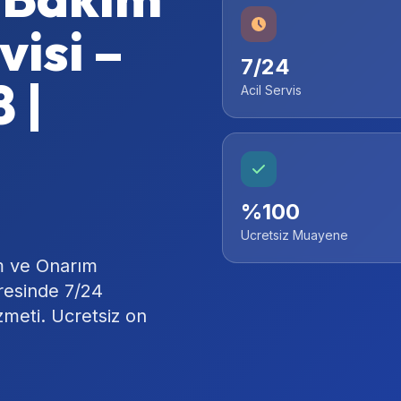
isi –
7/24
 |
Acil Servis
%100
Ucretsiz Muayene
m ve Onarım
vresinde 7/24
zmeti. Ucretsiz on