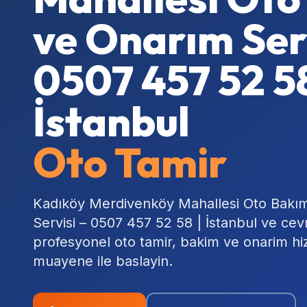
ve Onarım Serv
0507 457 52 58
İstanbul
Oto Tamir
Kadıköy Merdivenköy Mahallesi Oto Bakı
Servisi – 0507 457 52 58 | İstanbul ve ce
profesyonel oto tamir, bakim ve onarim hi
muayene ile baslayin.