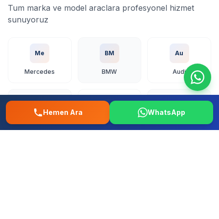
Tum marka ve model araclara profesyonel hizmet
sunuyoruz
Me
BM
Au
Mercedes
BMW
Audi
Vo
To
Ho
Hemen Ara
WhatsApp
Volkswagen
Toyota
Honda
Fo
Re
Fi
Ford
Renault
Fiat
Hy
Op
Pe