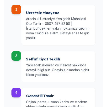
2
Ucretsiz Muayene
Aracinizi Ümraniye Yenişehir Mahallesi
Oto Tamir – 0507 457 52 58 |
İstanbul'deki en yakin noktamiza getirin
veya cekici ile alalim. Detayli ariza tespiti
yapilir.
3
Seffaf Fiyat Teklifi
Yapilacak islemler ve maliyet hakkinda
detayli bilgi alin. Onayiniz olmadan hicbir
islem yapilmaz.
4
Garantili Tamir
Orijinal parca, uzman kadro ve modern
ekipmanlarla araciniz tamir edilir. 6 ay