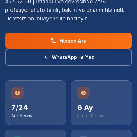
457 52 58 | İstanbul ve cevresinde 7/24
profesyonel oto tamir, bakim ve onarim hizmeti.
Ucretsiz on muayene ile baslayin.
Hemen Ara
WhatsApp ile Yaz
7/24
6 Ay
Acil Servis
Iscilik Garantisi