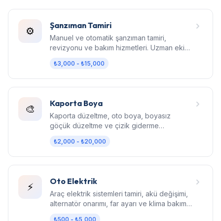
Şanzıman Tamiri
⚙️
Manuel ve otomatik şanzıman tamiri,
revizyonu ve bakım hizmetleri. Uzman ekip,
orijinal parça, garantili işçilik.
₺3,000 - ₺15,000
Kaporta Boya
🎨
Kaporta düzeltme, oto boya, boyasız
göçük düzeltme ve çizik giderme
hizmetleri. Fabrika kalitesinde sonuç.
₺2,000 - ₺20,000
Oto Elektrik
⚡
Araç elektrik sistemleri tamiri, akü değişimi,
alternatör onarımı, far ayarı ve klima bakım
hizmetleri.
₺500 - ₺5,000