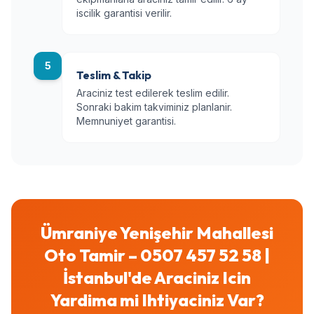
iscilik garantisi verilir.
5
Teslim & Takip
Araciniz test edilerek teslim edilir.
Sonraki bakim takviminiz planlanir.
Memnuniyet garantisi.
Ümraniye Yenişehir Mahallesi
Oto Tamir – 0507 457 52 58 |
İstanbul'de Araciniz Icin
Yardima mi Ihtiyaciniz Var?