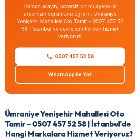
Hemen arayin, ucretsiz on muayene ile
aracinizin durumunu ogrelin. Ümraniye
Yenişehir Mahallesi Oto Tamir – 0507 457 52
58 | İstanbul ve cevre semtlerden hizmet
veriyoruz.
0507 457 52 58
WhatsApp ile Yaz
Ümraniye Yenişehir Mahallesi Oto
Tamir – 0507 457 52 58 | İstanbul'de
Hangi Markalara Hizmet Veriyoruz?