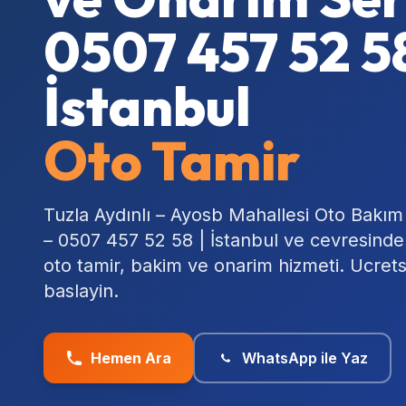
0507 457 52 58
İstanbul
Oto Tamir
Tuzla Aydınlı – Ayosb Mahallesi Oto Bakım
– 0507 457 52 58 | İstanbul ve cevresind
oto tamir, bakim ve onarim hizmeti. Ucret
baslayin.
Hemen Ara
WhatsApp ile Yaz