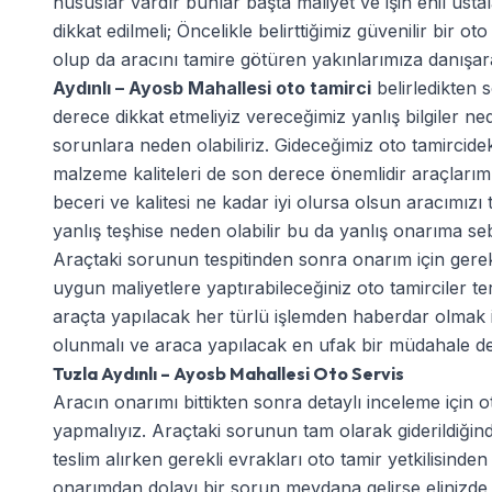
hususlar vardır bunlar başta maliyet ve işin ehil usta
dikkat edilmeli; Öncelikle belirttiğimiz güvenilir bir ot
olup da aracını tamire götüren yakınlarımıza danışara
Aydınlı – Ayosb Mahallesi oto tamirci
belirledikten 
derece dikkat etmeliyiz vereceğimiz yanlış bilgiler 
sorunlara neden olabiliriz. Gideceğimiz oto tamircidek
malzeme kaliteleri de son derece önemlidir araçlarım
beceri ve kalitesi ne kadar iyi olursa olsun aracımızı
yanlış teşhise neden olabilir bu da yanlış onarıma seb
Araçtaki sorunun tespitinden sonra onarım için gere
uygun maliyetlere yaptırabileceğiniz oto tamirciler t
araçta yapılacak her türlü işlemden haberdar olmak için
olunmalı ve araca yapılacak en ufak bir müdahale de bi
Tuzla Aydınlı – Ayosb Mahallesi Oto Servis
Aracın onarımı bittikten sonra detaylı inceleme için ot
yapmalıyız. Araçtaki sorunun tam olarak giderildiği
teslim alırken gerekli evrakları oto tamir yetkilisinden
onarımdan dolayı bir sorun meydana gelirse elinizde b