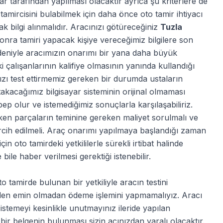
lar tarafından yapılması olacaktır ayrıca şu kriterlere de
o tamircisini bulabilmek için daha önce oto tamir ihtiyacı
k bilgi alınmalıdır. Aracınızı götüreceğiniz
Tuzla
sonra tamiri yapacak kişiye vereceğimiz bilgilere son
nedeniyle aracımızın onarımı bir yana daha büyük
i çalışanlarının kalifiye olmasının yanında kullandığı
ızı test ettirmemiz gereken bir durumda ustaların
 takacağımız bilgisayar sisteminin orijinal olmaması
ep olur ve istemediğimiz sonuçlarla karşılaşabiliriz.
ken parçaların teminine gereken maliyet sorulmalı ve
ercih edilmeli. Araç onarımı yapılmaya başlandığı zaman
 oto tamirdeki yetkililerle sürekli irtibat halinde
le haber verilmesi gerektiği istenebilir.
o tamirde bulunan bir yetkiliyle aracın testini
nden emin olmadan ödeme işlemini yapmamalıyız. Aracı
 istemeyi kesinlikle unutmayınız ileride yapılan
ir belgenin bulunması sizin açınızdan yaralı olacaktır.