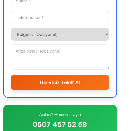
Ucretsiz Teklif Al
Acil mi? Hemen arayin
0507 457 52 58