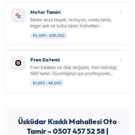
Motor Tamiri
🔩
Motor arıza tespiti, revizyon, conta tamiri,
triger seti ve turbo tamiri hizmetleri.
Bilgisayarlı diagnostik.
₺5,000 - ₺30,000
Fren Sistemi
🛞
Fren balatası ve disk değişimi, fren hidroliği,
ABS tamiri. Güvenliğiniz için profesyonel
fren bakımı.
₺1,000 - ₺6,000
Üsküdar Kısıklı Mahallesi Oto
Tamir – 0507 457 52 58 |