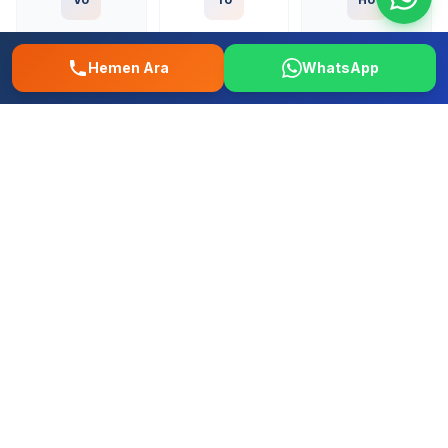
Volkswagen
Toyota
Honda
Hemen Ara
WhatsApp
Fo
Re
Fi
Ford
Renault
Fiat
Hy
Op
Pe
Hyundai
Opel
Peugeot
+ Tum diger yerli ve ithal markalar
Üsküdar Kısıklı Mahallesi Oto Tamir –
0507 457 52 58 | İstanbul Musteri
Yorumlari