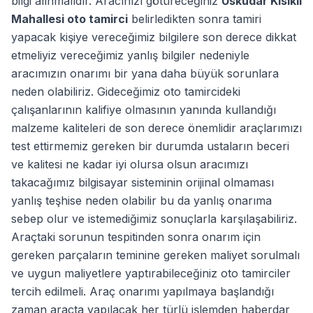
bilgi alınmalıdır. Aracınızı götüreceğiniz
Üsküdar Kısıklı
Mahallesi oto tamirci
belirledikten sonra tamiri
yapacak kişiye vereceğimiz bilgilere son derece dikkat
etmeliyiz vereceğimiz yanlış bilgiler nedeniyle
aracımızın onarımı bir yana daha büyük sorunlara
neden olabiliriz. Gideceğimiz oto tamircideki
çalışanlarının kalifiye olmasının yanında kullandığı
malzeme kaliteleri de son derece önemlidir araçlarımızı
test ettirmemiz gereken bir durumda ustaların beceri
ve kalitesi ne kadar iyi olursa olsun aracımızı
takacağımız bilgisayar sisteminin orijinal olmaması
yanlış teşhise neden olabilir bu da yanlış onarıma
sebep olur ve istemediğimiz sonuçlarla karşılaşabiliriz.
Araçtaki sorunun tespitinden sonra onarım için
gereken parçaların teminine gereken maliyet sorulmalı
ve uygun maliyetlere yaptırabileceğiniz oto tamirciler
tercih edilmeli. Araç onarımı yapılmaya başlandığı
zaman araçta yapılacak her türlü işlemden haberdar