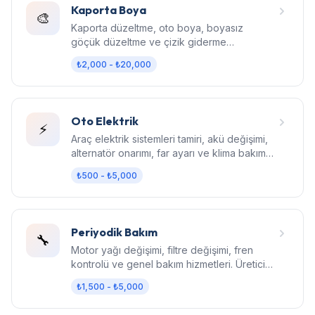
Kaporta Boya
🎨
Kaporta düzeltme, oto boya, boyasız
göçük düzeltme ve çizik giderme
hizmetleri. Fabrika kalitesinde sonuç.
₺2,000 - ₺20,000
Oto Elektrik
⚡
Araç elektrik sistemleri tamiri, akü değişimi,
alternatör onarımı, far ayarı ve klima bakım
hizmetleri.
₺500 - ₺5,000
Periyodik Bakım
🔧
Motor yağı değişimi, filtre değişimi, fren
kontrolü ve genel bakım hizmetleri. Üretici
standartlarında bakım.
₺1,500 - ₺5,000