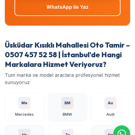
WhatsApp ile Yaz
Üsküdar Kısıklı Mahallesi Oto Tamir –
0507 457 52 58 | İstanbul'de Hangi
Markalara Hizmet Veriyoruz?
Tum marka ve model araclara profesyonel hizmet
sunuyoruz
Me
BM
Au
Mercedes
BMW
Audi
Vo
To
Ho