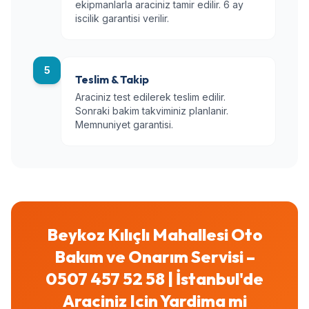
ekipmanlarla araciniz tamir edilir. 6 ay
iscilik garantisi verilir.
5
Teslim & Takip
Araciniz test edilerek teslim edilir.
Sonraki bakim takviminiz planlanir.
Memnuniyet garantisi.
Beykoz Kılıçlı Mahallesi Oto
Bakım ve Onarım Servisi –
0507 457 52 58 | İstanbul'de
Araciniz Icin Yardima mi