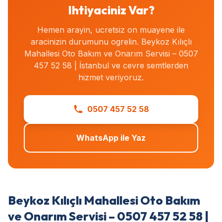
Ihtiyaciniz Var?
Hemen arayin, ucretsiz on muayene ile
aracinizin durumunu ogrelin. Beykoz Kılıçlı
Mahallesi Oto Bakım ve Onarım Servisi – 0507
457 52 58 | İstanbul ve cevre semtlerden
hizmet veriyoruz.
0507 457 52 58
WhatsApp ile Yaz
Beykoz Kılıçlı Mahallesi Oto Bakım
ve Onarım Servisi – 0507 457 52 58 |