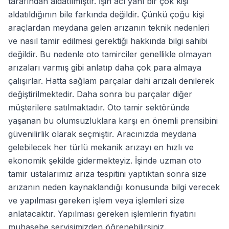
tarafından aldatılmıştır. İşin acı yanı bir çok kişi
aldatıldığının bile farkında değildir. Çünkü çoğu kişi
araçlardan meydana gelen arızanın teknik nedenleri
ve nasıl tamir edilmesi gerektiği hakkında bilgi sahibi
değildir. Bu nedenle oto tamirciler genellikle olmayan
arızaları varmış gibi anlatıp daha çok para almaya
çalışırlar. Hatta sağlam parçalar dahi arızalı denilerek
değiştirilmektedir. Daha sonra bu parçalar diğer
müşterilere satılmaktadır. Oto tamir sektöründe
yaşanan bu olumsuzluklara karşı en önemli prensibini
güvenilirlik olarak seçmiştir. Aracınızda meydana
gelebilecek her türlü mekanik arızayı en hızlı ve
ekonomik şekilde gidermekteyiz. İşinde uzman oto
tamir ustalarımız arıza tespitini yaptıktan sonra size
arızanın neden kaynaklandığı konusunda bilgi verecek
ve yapılması gereken işlem veya işlemleri size
anlatacaktır. Yapılması gereken işlemlerin fiyatını
muhasebe servisimizden öğrenebilirsiniz.