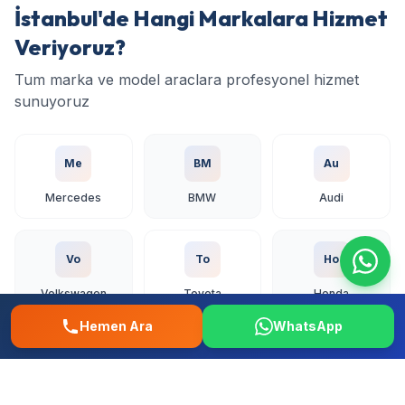
İstanbul'de Hangi Markalara Hizmet
Veriyoruz?
Tum marka ve model araclara profesyonel hizmet
sunuyoruz
Me
BM
Au
Mercedes
BMW
Audi
Vo
To
Ho
Volkswagen
Toyota
Honda
Hemen Ara
WhatsApp
Fo
Re
Fi
Ford
Renault
Fiat