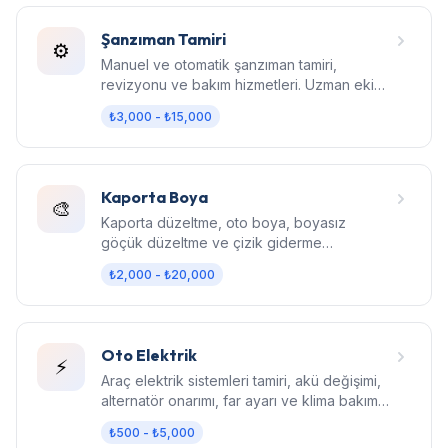
Şanzıman Tamiri
⚙️
Manuel ve otomatik şanzıman tamiri,
revizyonu ve bakım hizmetleri. Uzman ekip,
orijinal parça, garantili işçilik.
₺3,000 - ₺15,000
Kaporta Boya
🎨
Kaporta düzeltme, oto boya, boyasız
göçük düzeltme ve çizik giderme
hizmetleri. Fabrika kalitesinde sonuç.
₺2,000 - ₺20,000
Oto Elektrik
⚡
Araç elektrik sistemleri tamiri, akü değişimi,
alternatör onarımı, far ayarı ve klima bakım
hizmetleri.
₺500 - ₺5,000