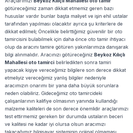
Araçlarımızı
Beykoz Kılıçlı Mahallesi oto tamir
götüreceğimiz zaman dikkat etmemiz geren bazı
hususlar vardır bunlar başta maliyet ve işin ehil ustalar
tarafından yapılması olacaktır ayrıca şu kriterlere de
dikkat edilmeli; Öncelikle belirttiğimiz güvenilir bir oto
tamircisini bulabilmek için daha önce oto tamir ihtiyacı
olup da aracını tamire götüren yakınlarımıza danışarak
bilgi alınmalıdır. Aracınızı götüreceğiniz
Beykoz Kılıçlı
Mahallesi oto tamirci
belirledikten sonra tamiri
yapacak kişiye vereceğimiz bilgilere son derece dikkat
etmeliyiz vereceğimiz yanlış bilgiler nedeniyle
aracımızın onarımı bir yana daha büyük sorunlara
neden olabiliriz. Gideceğimiz oto tamircideki
çalışanlarının kalifiye olmasının yanında kullandığı
malzeme kaliteleri de son derece önemlidir araçlarımızı
test ettirmemiz gereken bir durumda ustaların beceri
ve kalitesi ne kadar iyi olursa olsun aracımızı
takacağımız bilgisayar sisteminin orijinal olmaması