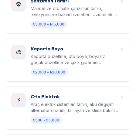
Şanzıman Tamiri
⚙️
Manuel ve otomatik şanzıman tamiri,
revizyonu ve bakım hizmetleri. Uzman ekip,
orijinal parça, garantili işçilik.
₺3,000 - ₺15,000
Kaporta Boya
🎨
Kaporta düzeltme, oto boya, boyasız
göçük düzeltme ve çizik giderme
hizmetleri. Fabrika kalitesinde sonuç.
₺2,000 - ₺20,000
Oto Elektrik
⚡
Araç elektrik sistemleri tamiri, akü değişimi,
alternatör onarımı, far ayarı ve klima bakım
hizmetleri.
₺500 - ₺5,000