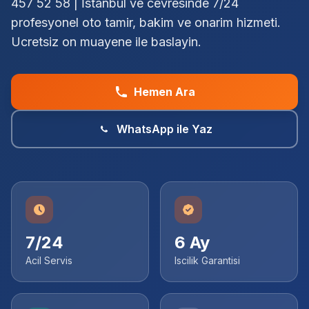
457 52 58 | İstanbul ve cevresinde 7/24
profesyonel oto tamir, bakim ve onarim hizmeti.
Ucretsiz on muayene ile baslayin.
Hemen Ara
WhatsApp ile Yaz
7/24
6 Ay
Acil Servis
Iscilik Garantisi