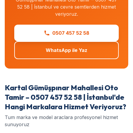
52 58 | İstanbul ve cevre semtlerden hizmet
veriyoruz.
0507 457 52 58
WhatsApp ile Yaz
Kartal Gümüşpınar Mahallesi Oto
Tamir – 0507 457 52 58 | İstanbul'de
Hangi Markalara Hizmet Veriyoruz?
Tum marka ve model araclara profesyonel hizmet
sunuyoruz