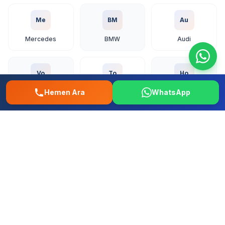
Me
BM
Au
Mercedes
BMW
Audi
Vo
To
Ho
Hemen Ara
WhatsApp
Volkswagen
Toyota
Honda
Fo
Re
Fi
Ford
Renault
Fiat
Hy
Op
Pe
Hyundai
Opel
Peugeot
+ Tum diger yerli ve ithal markalar