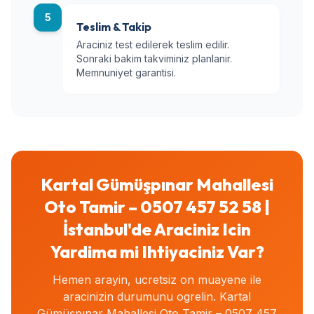
5
Teslim & Takip
Araciniz test edilerek teslim edilir.
Sonraki bakim takviminiz planlanir.
Memnuniyet garantisi.
Kartal Gümüşpınar Mahallesi
Oto Tamir – 0507 457 52 58 |
İstanbul'de Araciniz Icin
Yardima mi Ihtiyaciniz Var?
Hemen arayin, ucretsiz on muayene ile
aracinizin durumunu ogrelin. Kartal
Gümüşpınar Mahallesi Oto Tamir – 0507 457