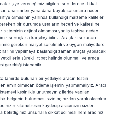
cak kişiye vereceğimiz bilgilere son derece dikkat
ımızın onarımı bir yana daha büyük sorunlara neden
kalifiye olmasının yanında kullandığı malzeme kaliteleri
gereken bir durumda ustaların beceri ve kalitesi ne
r sisteminin orijinal olmaması yanlış teşhise neden
imiz sonuçlarla karşılaşabiliriz. Araçtaki sorunun
inine gereken maliyet sorulmalı ve uygun maliyetlere
aç onarımı yapılmaya başlandığı zaman araçta yapılacak
etkililerle sürekli irtibat halinde olunmalı ve araca
 gerektiği istenebilir.
o tamirde bulunan bir yetkiliyle aracın testini
nden emin olmadan ödeme işlemini yapmamalıyız. Aracı
 istemeyi kesinlikle unutmayınız ileride yapılan
ir belgenin bulunması sizin açınızdan yaralı olacaktır.
cınızın kilometresini kaydedip aracınızın sizden
a belirttiğimiz unsurlara dikkat edilmesi hem aracınız