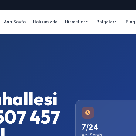
Ana Sayfa
Hakkımızda
Hizmetler
Bölgeler
Blog
hallesi
507 457
7/24
l
Acil Servis