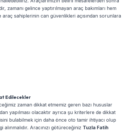
alledebiliriz. Araçlarımızın belirli mesafelerden sonra
ir, zamanı gelince yaptırılmayan araç bakımları hem
araç sahiplerinin can güvenlikleri açısından sorunlara
at Edilecekler
eğimiz zaman dikkat etmemiz geren bazı hususlar
ndan yapılması olacaktır ayrıca şu kriterlere de dikkat
rcisini bulabilmek için daha önce oto tamir ihtiyacı olup
gi alınmalıdır. Aracınızı götüreceğiniz
Tuzla Fatih