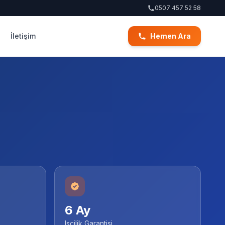
0507 457 52 58
İletişim
Hemen Ara
6 Ay
Iscilik Garantisi