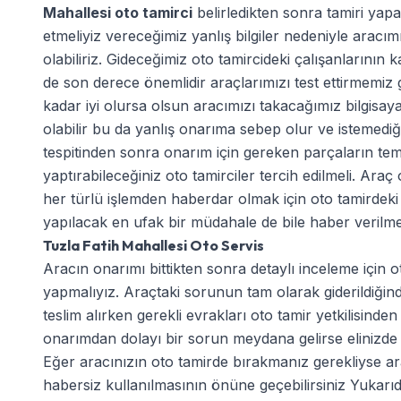
Mahallesi oto tamirci
belirledikten sonra tamiri yapa
etmeliyiz vereceğimiz yanlış bilgiler nedeniyle arac
olabiliriz. Gideceğimiz oto tamircideki çalışanlarının 
de son derece önemlidir araçlarımızı test ettirmemiz 
kadar iyi olursa olsun aracımızı takacağımız bilgisaya
olabilir bu da yanlış onarıma sebep olur ve istemediğ
tespitinden sonra onarım için gereken parçaların tem
yaptırabileceğiniz oto tamirciler tercih edilmeli. Ar
her türlü işlemden haberdar olmak için oto tamirdeki y
yapılacak en ufak bir müdahale de bile haber verilmesi
Tuzla Fatih Mahallesi Oto Servis
Aracın onarımı bittikten sonra detaylı inceleme için ot
yapmalıyız. Araçtaki sorunun tam olarak giderildiği
teslim alırken gerekli evrakları oto tamir yetkilisinden
onarımdan dolayı bir sorun meydana gelirse elinizde b
Eğer aracınızın oto tamirde bırakmanız gerekliyse ara
habersiz kullanılmasının önüne geçebilirsiniz Yukarıd