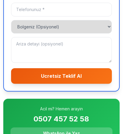
Ucretsiz Teklif Al
Acil mi? Hemen arayin
0507 457 52 58
WhatsApp ile Yaz