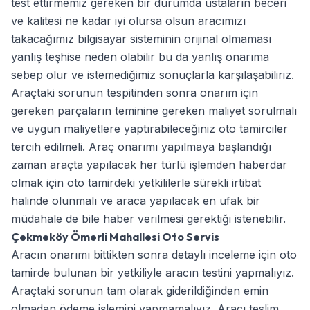
test ettirmemiz gereken bir durumda ustaların beceri
ve kalitesi ne kadar iyi olursa olsun aracımızı
takacağımız bilgisayar sisteminin orijinal olmaması
yanlış teşhise neden olabilir bu da yanlış onarıma
sebep olur ve istemediğimiz sonuçlarla karşılaşabiliriz.
Araçtaki sorunun tespitinden sonra onarım için
gereken parçaların teminine gereken maliyet sorulmalı
ve uygun maliyetlere yaptırabileceğiniz oto tamirciler
tercih edilmeli. Araç onarımı yapılmaya başlandığı
zaman araçta yapılacak her türlü işlemden haberdar
olmak için oto tamirdeki yetkililerle sürekli irtibat
halinde olunmalı ve araca yapılacak en ufak bir
müdahale de bile haber verilmesi gerektiği istenebilir.
Çekmeköy Ömerli Mahallesi Oto Servis
Aracın onarımı bittikten sonra detaylı inceleme için oto
tamirde bulunan bir yetkiliyle aracın testini yapmalıyız.
Araçtaki sorunun tam olarak giderildiğinden emin
olmadan ödeme işlemini yapmamalıyız. Aracı teslim