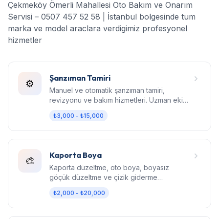
Çekmeköy Ömerli Mahallesi Oto Bakım ve Onarım
Servisi – 0507 457 52 58 | İstanbul bolgesinde tum
marka ve model araclara verdigimiz profesyonel
hizmetler
Şanzıman Tamiri
⚙️
Manuel ve otomatik şanzıman tamiri,
revizyonu ve bakım hizmetleri. Uzman ekip,
orijinal parça, garantili işçilik.
₺3,000 - ₺15,000
Kaporta Boya
🎨
Kaporta düzeltme, oto boya, boyasız
göçük düzeltme ve çizik giderme
hizmetleri. Fabrika kalitesinde sonuç.
₺2,000 - ₺20,000