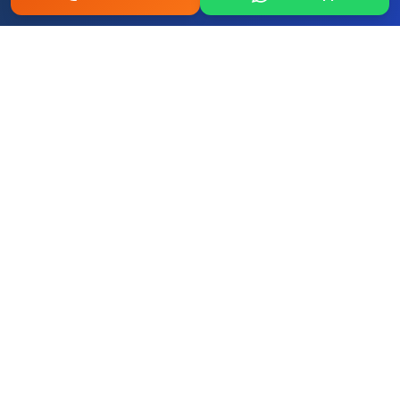
Fo
Re
Fi
Ford
Renault
Fiat
Hy
Op
Pe
Hyundai
Opel
Peugeot
+ Tum diger yerli ve ithal markalar
Çekmeköy Ömerli Mahallesi Oto
Bakım ve Onarım Servisi – 0507 457
52 58 | İstanbul Musteri Yorumlari