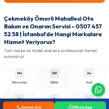
Çekmeköy Ömerli Mahallesi Oto
Bakım ve Onarım Servisi – 0507 457
52 58 | İstanbul'de Hangi Markalara
Hizmet Veriyoruz?
Tum marka ve model araclara profesyonel hizmet
sunuyoruz
Me
BM
Au
Mercedes
BMW
Audi
Vo
To
Ho
Hemen Ara
WhatsApp
Volkswagen
Toyota
Honda