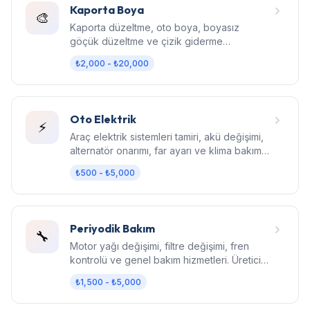
Kaporta Boya
🎨
Kaporta düzeltme, oto boya, boyasız
göçük düzeltme ve çizik giderme
hizmetleri. Fabrika kalitesinde sonuç.
₺2,000 - ₺20,000
Oto Elektrik
⚡
Araç elektrik sistemleri tamiri, akü değişimi,
alternatör onarımı, far ayarı ve klima bakım
hizmetleri.
₺500 - ₺5,000
Periyodik Bakım
🔧
Motor yağı değişimi, filtre değişimi, fren
kontrolü ve genel bakım hizmetleri. Üretici
standartlarında bakım.
₺1,500 - ₺5,000