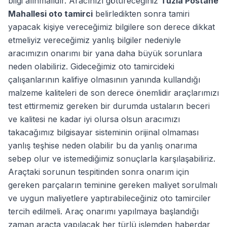
bilgi alınmalıdır. Aracınızı götüreceğiniz
Tuzla Postane
Mahallesi oto tamirci
belirledikten sonra tamiri
yapacak kişiye vereceğimiz bilgilere son derece dikkat
etmeliyiz vereceğimiz yanlış bilgiler nedeniyle
aracımızın onarımı bir yana daha büyük sorunlara
neden olabiliriz. Gideceğimiz oto tamircideki
çalışanlarının kalifiye olmasının yanında kullandığı
malzeme kaliteleri de son derece önemlidir araçlarımızı
test ettirmemiz gereken bir durumda ustaların beceri
ve kalitesi ne kadar iyi olursa olsun aracımızı
takacağımız bilgisayar sisteminin orijinal olmaması
yanlış teşhise neden olabilir bu da yanlış onarıma
sebep olur ve istemediğimiz sonuçlarla karşılaşabiliriz.
Araçtaki sorunun tespitinden sonra onarım için
gereken parçaların teminine gereken maliyet sorulmalı
ve uygun maliyetlere yaptırabileceğiniz oto tamirciler
tercih edilmeli. Araç onarımı yapılmaya başlandığı
zaman araçta yapılacak her türlü işlemden haberdar