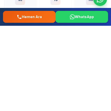
Volkswagen
Toyota
Honda
Hemen Ara
WhatsApp
Fo
Re
Fi
Ford
Renault
Fiat
Hy
Op
Pe
Hyundai
Opel
Peugeot
+ Tum diger yerli ve ithal markalar
Tuzla Postane Mahallesi Oto Tamir –
0507 457 52 58 | İstanbul Musteri
Yorumlari