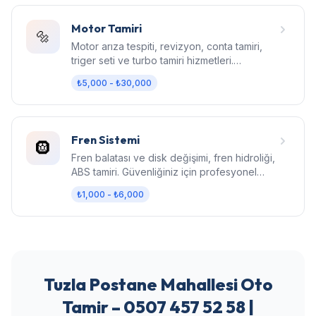
Motor Tamiri
🔩
Motor arıza tespiti, revizyon, conta tamiri,
triger seti ve turbo tamiri hizmetleri.
Bilgisayarlı diagnostik.
₺5,000 - ₺30,000
Fren Sistemi
🛞
Fren balatası ve disk değişimi, fren hidroliği,
ABS tamiri. Güvenliğiniz için profesyonel
fren bakımı.
₺1,000 - ₺6,000
Tuzla Postane Mahallesi Oto
Tamir – 0507 457 52 58 |