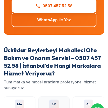
0507 457 52 58
WhatsApp ile Yaz
Üsküdar Beylerbeyi Mahallesi Oto
Bakım ve Onarım Servisi – 0507 457
52 58 | İstanbul'de Hangi Markalara
Hizmet Veriyoruz?
Tum marka ve model araclara profesyonel hizmet
sunuyoruz
Me
BM
Au