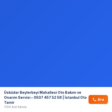
Üsküdar Beylerbeyi Mahallesi Oto Bakım ve
Onarım Servisi – 0507 457 52 58 | İstanbul Oto
Ara
Tamir
7/24 Acil Servis