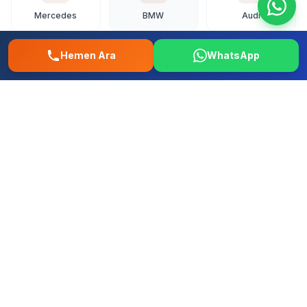
Mercedes
BMW
Audi
Hemen Ara
WhatsApp
Vo
To
Ho
Volkswagen
Toyota
Honda
Fo
Re
Fi
Ford
Renault
Fiat
Hy
Op
Pe
Hyundai
Opel
Peugeot
+ Tum diger yerli ve ithal markalar