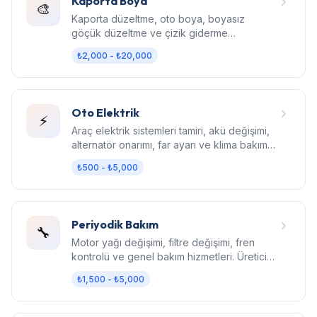
Kaporta Boya
🎨
Kaporta düzeltme, oto boya, boyasız
göçük düzeltme ve çizik giderme
hizmetleri. Fabrika kalitesinde sonuç.
₺2,000 - ₺20,000
Oto Elektrik
⚡
Araç elektrik sistemleri tamiri, akü değişimi,
alternatör onarımı, far ayarı ve klima bakım
hizmetleri.
₺500 - ₺5,000
Periyodik Bakım
🔧
Motor yağı değişimi, filtre değişimi, fren
kontrolü ve genel bakım hizmetleri. Üretici
standartlarında bakım.
₺1,500 - ₺5,000