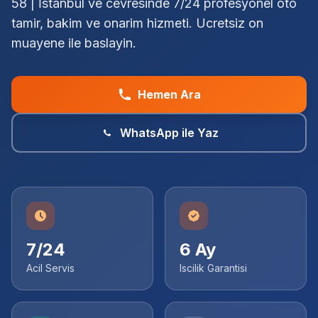
58 | İstanbul ve cevresinde 7/24 profesyonel oto
tamir, bakim ve onarim hizmeti. Ucretsiz on
muayene ile baslayin.
Hemen Ara
WhatsApp ile Yaz
7/24
6 Ay
Acil Servis
Iscilik Garantisi