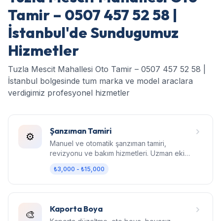
Tamir – 0507 457 52 58 |
İstanbul'de Sundugumuz
Hizmetler
Tuzla Mescit Mahallesi Oto Tamir – 0507 457 52 58 |
İstanbul bolgesinde tum marka ve model araclara
verdigimiz profesyonel hizmetler
Şanzıman Tamiri
⚙️
Manuel ve otomatik şanzıman tamiri,
revizyonu ve bakım hizmetleri. Uzman ekip,
orijinal parça, garantili işçilik.
₺3,000 - ₺15,000
Kaporta Boya
🎨