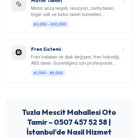
Motor Tamiri
🔩
Motor arıza tespiti, revizyon, conta tamiri,
triger seti ve turbo tamiri hizmetleri.
Bilgisayarlı diagnostik.
₺5,000 - ₺30,000
Fren Sistemi
🛞
Fren balatası ve disk değişimi, fren hidroliği,
ABS tamiri. Güvenliğiniz için profesyonel
fren bakımı.
₺1,000 - ₺6,000
Tuzla Mescit Mahallesi Oto
Tamir – 0507 457 52 58 |
İstanbul'de Nasil Hizmet