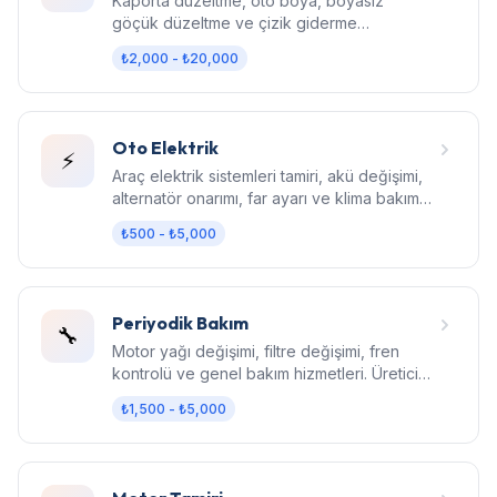
Kaporta düzeltme, oto boya, boyasız
göçük düzeltme ve çizik giderme
hizmetleri. Fabrika kalitesinde sonuç.
₺2,000 - ₺20,000
Oto Elektrik
⚡
Araç elektrik sistemleri tamiri, akü değişimi,
alternatör onarımı, far ayarı ve klima bakım
hizmetleri.
₺500 - ₺5,000
Periyodik Bakım
🔧
Motor yağı değişimi, filtre değişimi, fren
kontrolü ve genel bakım hizmetleri. Üretici
standartlarında bakım.
₺1,500 - ₺5,000