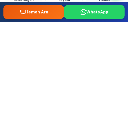
Hemen Ara
WhatsApp
Fo
Re
Fi
Ford
Renault
Fiat
Hy
Op
Pe
Hyundai
Opel
Peugeot
+ Tum diger yerli ve ithal markalar
Tuzla Mescit Mahallesi Oto Tamir –
0507 457 52 58 | İstanbul Musteri
Yorumlari