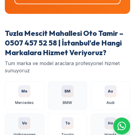
Tuzla Mescit Mahallesi Oto Tamir –
0507 457 52 58 | İstanbul'de Hangi
Markalara Hizmet Veriyoruz?
Tum marka ve model araclara profesyonel hizmet
sunuyoruz
Me
BM
Au
Mercedes
BMW
Audi
Vo
To
Ho
Volkswagen
Toyota
Honda