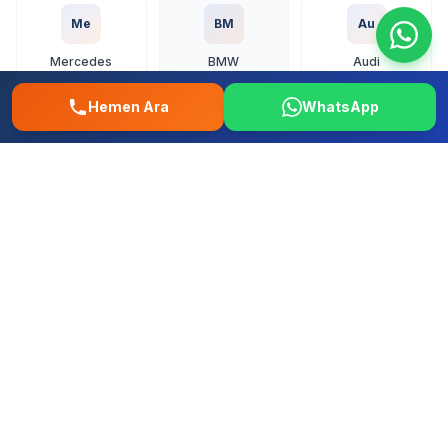
Me
BM
Au
Mercedes
BMW
Audi
Hemen Ara
WhatsApp
Vo
To
Ho
Volkswagen
Toyota
Honda
Fo
Re
Fi
Ford
Renault
Fiat
Hy
Op
Pe
Hyundai
Opel
Peugeot
+ Tum diger yerli ve ithal markalar