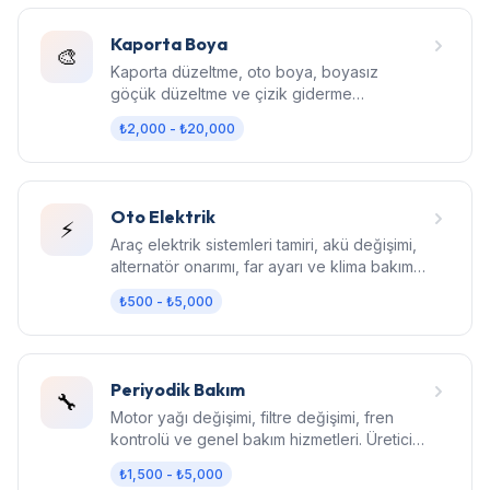
Kaporta Boya
🎨
Kaporta düzeltme, oto boya, boyasız
göçük düzeltme ve çizik giderme
hizmetleri. Fabrika kalitesinde sonuç.
₺2,000 - ₺20,000
Oto Elektrik
⚡
Araç elektrik sistemleri tamiri, akü değişimi,
alternatör onarımı, far ayarı ve klima bakım
hizmetleri.
₺500 - ₺5,000
Periyodik Bakım
🔧
Motor yağı değişimi, filtre değişimi, fren
kontrolü ve genel bakım hizmetleri. Üretici
standartlarında bakım.
₺1,500 - ₺5,000