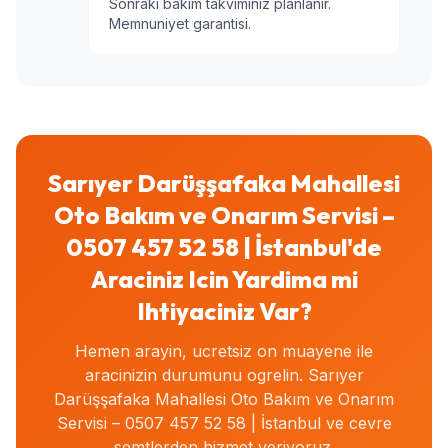
Sonraki bakim takviminiz planlanir.
Memnuniyet garantisi.
Sarıyer Darüşşafaka Mahallesi
Oto Bakım ve Onarım Servisi –
0507 457 52 58 | İstanbul'de
Araciniz Icin Yardima mi
Ihtiyaciniz Var?
Hemen arayin, ucretsiz on muayene ile
aracinizin durumunu ogrelin. Sarıyer
Darüşşafaka Mahallesi Oto Bakım ve Onarım
Servisi – 0507 457 52 58 | İstanbul ve cevre
semtlerden hizmet veriyoruz.