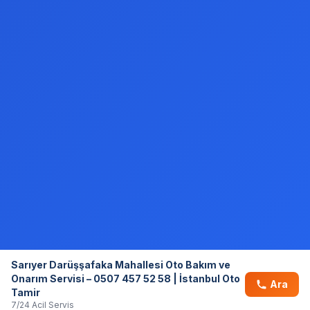
Sarıyer Darüşşafaka Mahallesi Oto Bakım ve
Onarım Servisi – 0507 457 52 58 | İstanbul Oto
Ara
Tamir
7/24 Acil Servis